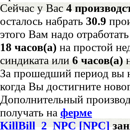
Сейчас у Вас
4 производс
осталось набрать
30.9
про
этого Вам надо отработать
18 часов(а)
на простой н
синдиката или
6 часов(а)
н
За прошедший период вы н
когда Вы достигните новог
Дополнительный произво
получать на
ферме
KillBill_2_NPC [NPC]
за