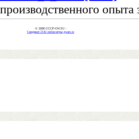
производственного опыта 
© 2008 CCCP-GW.SU -
Синдикат 2142 online-игры gwars.io