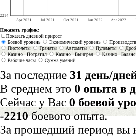
2214
Apr 2021
Jul 2021
Oct 2021
Jan 2022
Apr 2022
Показать график:
Показать дневной прирост
Боевой уровень
Экономический уровень
Производст
Пистолеты
Гранаты
Автоматы
Пулеметы
Дроб
Казино - Потратил
Казино - Выиграл
Казино - Баланс
Рабочие часы
Сумма умений
За последние
31 день/дне
В среднем это
0 опыта в 
Сейчас у Вас
0 боевой ур
-2210
боевого опыта.
За прошедший период вы н