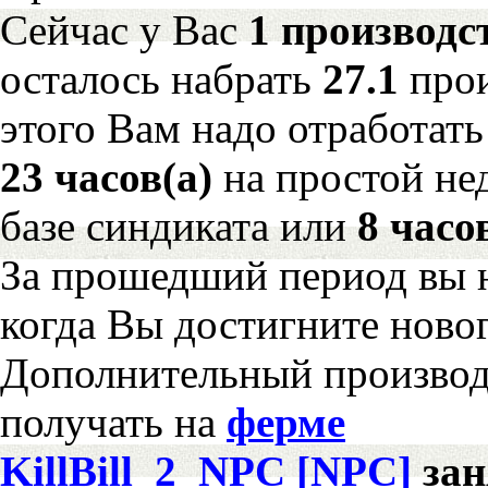
Сейчас у Вас
1 производс
осталось набрать
27.1
про
этого Вам надо отработать
23 часов(а)
на простой н
базе синдиката или
8 часо
За прошедший период вы н
когда Вы достигните новог
Дополнительный произво
получать на
ферме
KillBill_2_NPC [NPC]
за