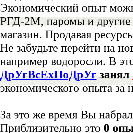
Экономический опыт можн
РГД-2М, паромы и другие 
магазин. Продавая ресурс
Не забудьте перейти на но
например водоросли. В эт
ДрУгВсЕхПоДрУг
занял
экономического опыта за 
За это же время Вы набра
Приблизительно это
0 опы