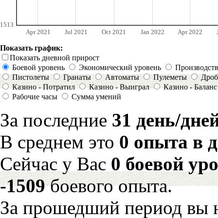
1513
Apr 2021
Jul 2021
Oct 2021
Jan 2022
Apr 2022
Показать график:
Показать дневной прирост
Боевой уровень
Экономический уровень
Производст
Пистолеты
Гранаты
Автоматы
Пулеметы
Дроб
Казино - Потратил
Казино - Выиграл
Казино - Баланс
Рабочие часы
Сумма умений
За последние
31 день/дне
В среднем это
0 опыта в 
Сейчас у Вас
0 боевой ур
-1509
боевого опыта.
За прошедший период вы н