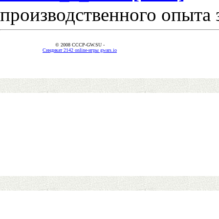
производственного опыта 
© 2008 CCCP-GW.SU -
Синдикат 2142 online-игры gwars.io