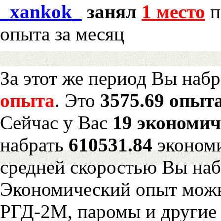
_xankok_
занял
1 место
п
опыта за месяц
За этот же период Вы наб
опыта
. Это
3575.69 опыта
Сейчас у Вас
19 экономич
набрать
610531.84
экономи
средней скоростью Вы наб
Экономический опыт можн
РГД-2М, паромы и другие 