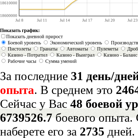
18610000
18600000
Jul 8
Jul 11
Jul 14
Jul 17
Jul 20
Jul 23
Показать график:
Показать дневной прирост
Боевой уровень
Экономический уровень
Производст
Пистолеты
Гранаты
Автоматы
Пулеметы
Дроб
Казино - Потратил
Казино - Выиграл
Казино - Баланс
Рабочие часы
Сумма умений
За последние
31 день/дне
опыта
. В среднем это
246
Сейчас у Вас
48 боевой у
6739526.7
боевого опыта.
наберете его за
2735
дней.