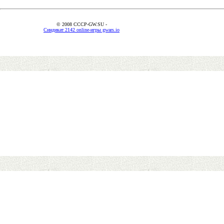
© 2008 CCCP-GW.SU -
Синдикат 2142 online-игры gwars.io