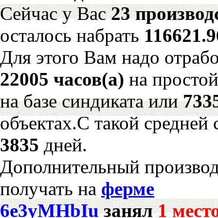
Сейчас у Вас
23 производ
осталось набрать
116621.
Для этого Вам надо отрабо
22005 часов(а)
на просто
на базе синдиката или
733
объектах.С такой средней 
3835
дней.
Дополнительный произво
получать на
ферме
6e3yMHbIu
занял
1 мест