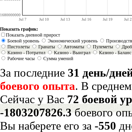
1680000000
Jul 7
Jul 10
Jul 13
Jul 16
Jul 19
Jul 2
Показать график:
Показать дневной прирост
Боевой уровень
Экономический уровень
Производст
Пистолеты
Гранаты
Автоматы
Пулеметы
Дроб
Казино - Потратил
Казино - Выиграл
Казино - Баланс
Рабочие часы
Сумма умений
За последние
31 день/дне
боевого опыта
. В средне
Сейчас у Вас
72 боевой у
-1803207826.3
боевого оп
Вы наберете его за
-550
дн