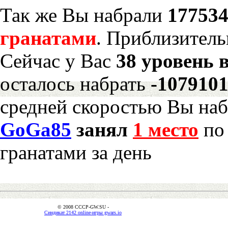
Так же Вы набрали
177534
гранатами
. Приблизитель
Сейчас у Вас
38 уровень 
осталось набрать
-107910
средней скоростью Вы наб
GoGa85
занял
1 место
по 
гранатами за день
© 2008 CCCP-GW.SU -
Синдикат 2142 online-игры gwars.io