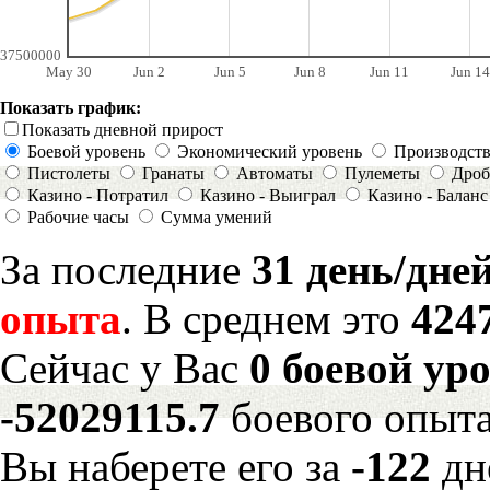
37500000
May 30
Jun 2
Jun 5
Jun 8
Jun 11
Jun 14
Показать график:
Показать дневной прирост
Боевой уровень
Экономический уровень
Производст
Пистолеты
Гранаты
Автоматы
Пулеметы
Дроб
Казино - Потратил
Казино - Выиграл
Казино - Баланс
Рабочие часы
Сумма умений
За последние
31 день/дне
опыта
. В среднем это
424
Сейчас у Вас
0 боевой ур
-52029115.7
боевого опыта
Вы наберете его за
-122
дн