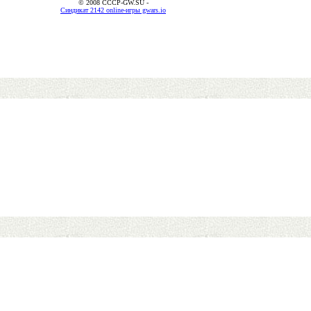
© 2008 CCCP-GW.SU -
Синдикат 2142 online-игры gwars.io