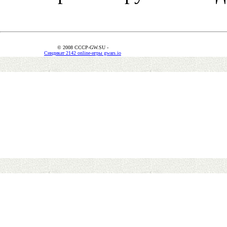
© 2008 CCCP-GW.SU -
Синдикат 2142 online-игры gwars.io