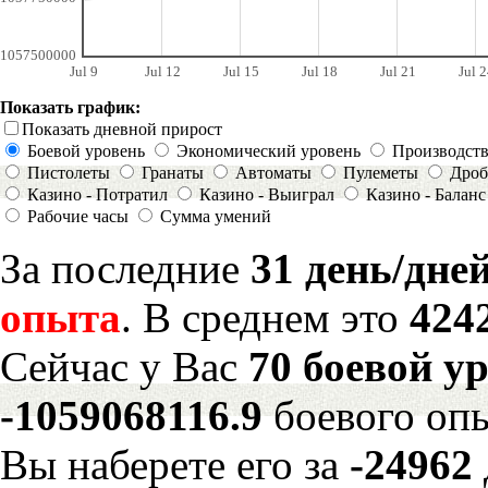
1057500000
Jul 9
Jul 12
Jul 15
Jul 18
Jul 21
Jul 2
Показать график:
Показать дневной прирост
Боевой уровень
Экономический уровень
Производст
Пистолеты
Гранаты
Автоматы
Пулеметы
Дроб
Казино - Потратил
Казино - Выиграл
Казино - Баланс
Рабочие часы
Сумма умений
За последние
31 день/дне
опыта
. В среднем это
424
Сейчас у Вас
70 боевой у
-1059068116.9
боевого оп
Вы наберете его за
-24962