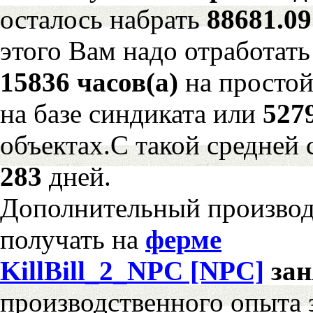
осталось набрать
88681.0
этого Вам надо отработать
15836 часов(а)
на просто
на базе синдиката или
527
объектах.С такой средней 
283
дней.
Дополнительный произво
получать на
ферме
KillBill_2_NPC [NPC]
за
производственного опыта 