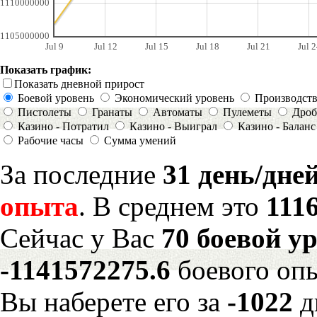
1110000000
1105000000
Jul 9
Jul 12
Jul 15
Jul 18
Jul 21
Jul 2
Показать график:
Показать дневной прирост
Боевой уровень
Экономический уровень
Производст
Пистолеты
Гранаты
Автоматы
Пулеметы
Дроб
Казино - Потратил
Казино - Выиграл
Казино - Баланс
Рабочие часы
Сумма умений
За последние
31 день/дне
опыта
. В среднем это
111
Сейчас у Вас
70 боевой у
-1141572275.6
боевого оп
Вы наберете его за
-1022
д