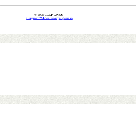
© 2008 CCCP-GW.SU -
Синдикат 2142 online-игры gwars.io