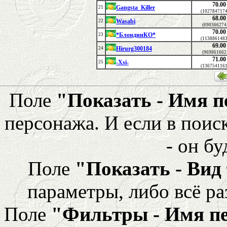
70.00
Gangsta_Killer
21
(1027847174
68.00
Wasabi
22
(690366274
70.00
*БлондинКО*
23
(1138861483
69.00
Hirurg300184
24
(969861662
71.00
-Xsi-
25
(1367541161
Поле
"Показать - Имя 
персонажа. И если в поис
- он бу
Поле
"Показать - Вид
параметры, либо всё ра
Поле
"Фильтры - Имя п