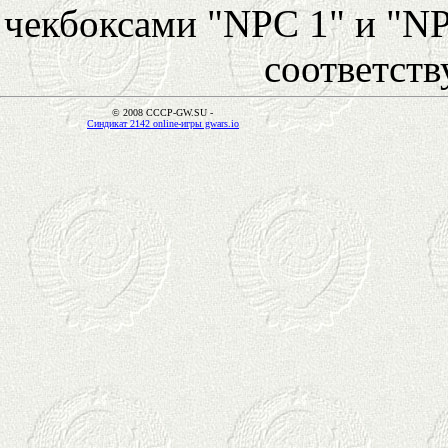
чекбоксами "NPC 1" и "NP
соответст
© 2008 CCCP-GW.SU -
Синдикат 2142 online-игры gwars.io