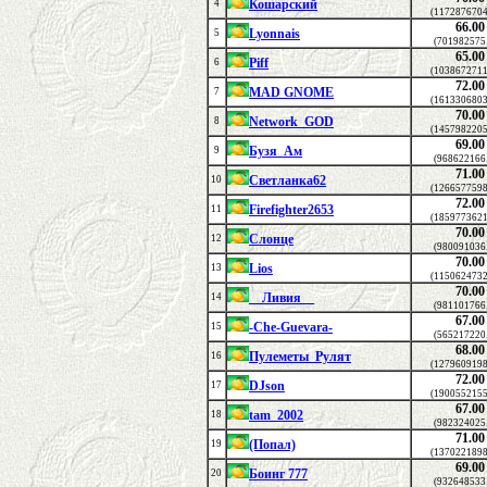
Кошарский
4
(1172876704
66.00
Lyonnais
5
(701982575
65.00
Piff
6
(1038672711
72.00
MAD GNOME
7
(1613306803
70.00
Network_GOD
8
(1457982205
69.00
Бузя_Ам
9
(968622166
71.00
Светланка62
10
(1266577598
72.00
Firefighter2653
11
(1859773621
70.00
Слонце
12
(980091036
70.00
Lios
13
(1150624732
70.00
__Ливия__
14
(981101766
67.00
-Che-Guevara-
15
(565217220
68.00
Пулеметы_Рулят
16
(1279609198
72.00
DJson
17
(1900552155
67.00
tam_2002
18
(982324025
71.00
(Попал)
19
(1370221898
69.00
Боинг 777
20
(932648533