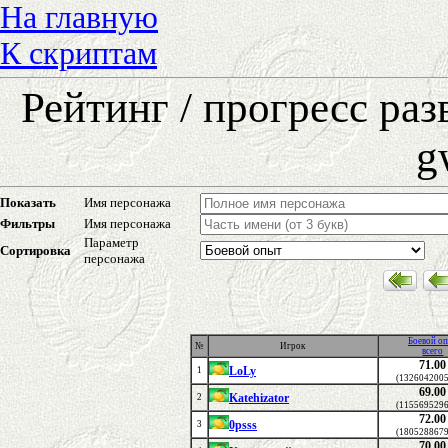
На главную
К скриптам
Рейтинг / прогресс ра
g
Показать
Имя персонажа
Фильтры
Имя персонажа
Параметр
Сортировка
персонажа
Боевой о
№
Игрок
всего
71.00
LoLy
1
(1326042005
69.00
Katehizator
2
(1155695296
72.00
0psss
3
(1805288679
70.00