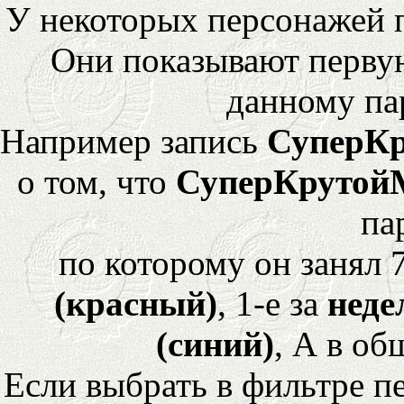
У некоторых персонажей 
Они показывают перву
данному па
Например запись
СуперК
о том, что
СуперКрутой
па
по которому он занял 
(красный)
, 1-е за
неде
(синий)
, А в об
Если выбрать в фильтре 