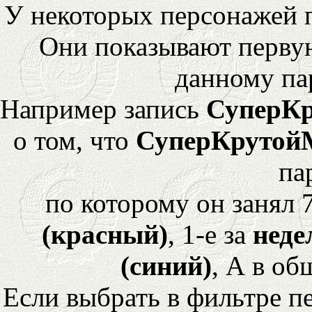
У некоторых персонажей 
Они показывают перву
данному па
Например запись
СуперК
о том, что
СуперКрутой
па
по которому он занял 
(красный)
, 1-е за
неде
(синий)
, А в об
Если выбрать в фильтре 