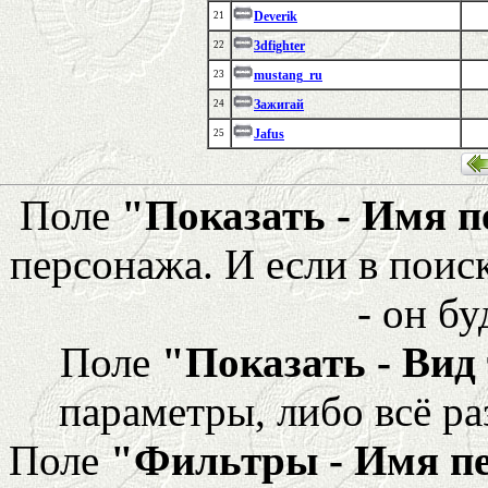
Deverik
21
3dfighter
22
mustang_ru
23
Зажигай
24
Jafus
25
Поле
"Показать - Имя 
персонажа. И если в поис
- он бу
Поле
"Показать - Вид
параметры, либо всё ра
Поле
"Фильтры - Имя п