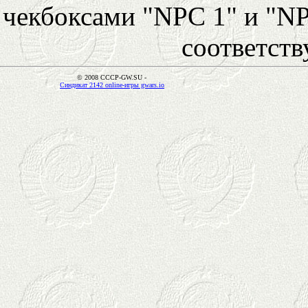
чекбоксами "NPC 1" и "NP
соответст
© 2008 CCCP-GW.SU -
Синдикат 2142 online-игры gwars.io