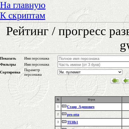
На главную
К скриптам
Рейтинг / прогресс ра
g
Показать
Имя персонажа
Фильтры
Имя персонажа
Параметр
Сортировка
персонажа
№
Игрок
Ставр_Адинович
1
pro-otta
2
TEHb1
3