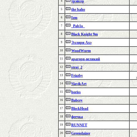
трэйсер
4
the baho
5
Izm
6
_Pab1o_
7
Black Knight 9m
8
Эллири Ахэ
9
WoodWurm
10
арагорн-великий
11
straj_2
12
Frizzby
13
SlavikArt
14
boriss
15
Babcey
16
BlockHead
17
феечка
18
RUNNET
19
Greendaizer
20