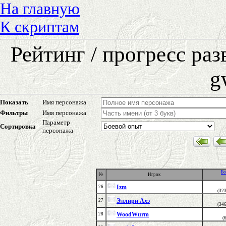
На главную
К скриптам
Рейтинг / прогресс ра
g
Показать
Имя персонажа
Фильтры
Имя персонажа
Параметр
Сортировка
персонажа
Бо
№
Игрок
Izm
26
(32
Эллири Ахэ
27
(34
WoodWurm
28
(