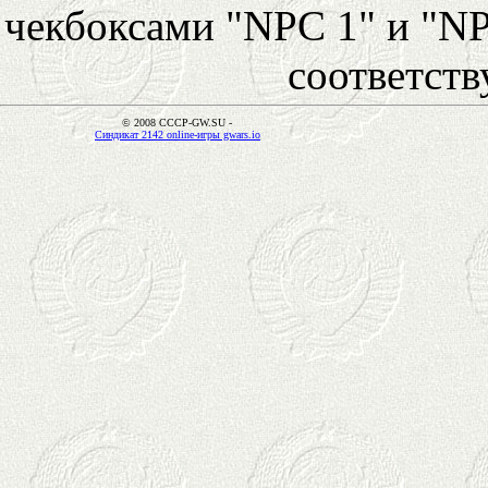
чекбоксами "NPC 1" и "NP
соответст
© 2008 CCCP-GW.SU -
Синдикат 2142 online-игры gwars.io