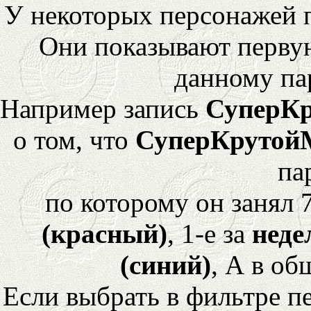
У некоторых персонажей 
Они показывают перву
данному па
Например запись
СуперК
о том, что
СуперКрутой
па
по которому он занял 
(красный)
, 1-е за
неде
(синий)
, А в об
Если выбрать в фильтре 