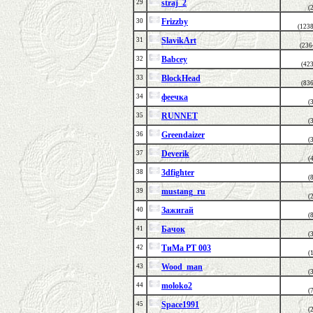
straj_2
29
(
Frizzby
30
(123
SlavikArt
31
(236
Babcey
32
(42
BlockHead
33
(83
феечка
34
(
RUNNET
35
(
Greendaizer
36
(
Deverik
37
(
3dfighter
38
(
mustang_ru
39
(
Зажигай
40
(
Бачок
41
(
ТиМа РТ 003
42
(
Wood_man
43
(
moloko2
44
(
Space1991
45
(