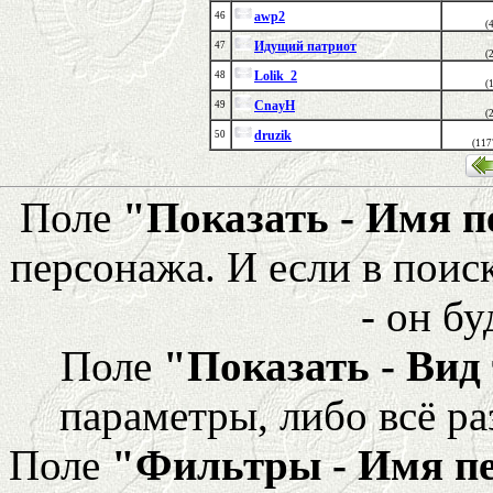
awp2
46
(
Идущий патриот
47
(
Lolik_2
48
(
CnayH
49
(
druzik
50
(117
Поле
"Показать - Имя 
персонажа. И если в поис
- он бу
Поле
"Показать - Вид
параметры, либо всё ра
Поле
"Фильтры - Имя п