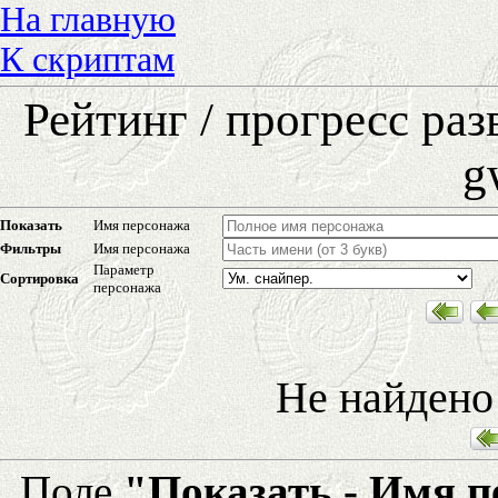
На главную
К скриптам
Рейтинг / прогресс ра
g
Показать
Имя персонажа
Фильтры
Имя персонажа
Параметр
Сортировка
персонажа
Не найдено
Поле
"Показать - Имя 