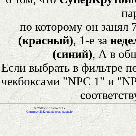
па
по которому он занял 
(красный)
, 1-е за
неде
(синий)
, А в об
Если выбрать в фильтре 
чекбоксами "NPC 1" и "NP
соответст
© 2008 CCCP-GW.SU -
Синдикат 2142 online-игры gwars.io