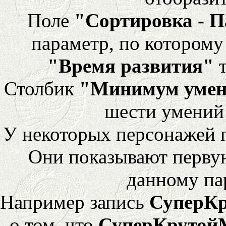
Поле
"Сортировка - 
параметр, по которому 
"Время развития"
т
Столбик
"Минимум уме
шести умений
У некоторых персонажей 
Они показывают перву
данному па
Например запись
СуперК
о том, что
СуперКрутой