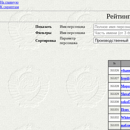
На главную
К скриптам
Рейтинг
Показать
Имя персонажа
Фильтры
Имя персонажа
Параметр
Сортировка
персонажа
№
убью
355326
freedi
355327
Моро
355328
Slava
355329
sokol
355330
Псих
355331
White
355332
набл
355333