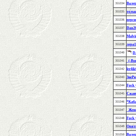
Вале
355334
толь
355335
перси
355336
Dan2
355337
Malvi
355338
лера1
355339
D.
355340
_(-Во
355341
ler4i
355342
ЗвеР
355343
Fuck 
355344
Сжав
355345
*Каб
355346
_Жен
355347
Fuck 
355348
Опят
355349
Вале
355350