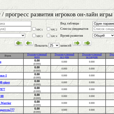
 / прогресс развития игроков он-лайн игры 
Вид таблицы
Список синдикатов
NPC 1
NPC 2
Время развития
NPC 3
NPC 4
Показать
записей
Производственный
Производственный
Производственный
Про
Игрок
всего
за 1 день
за 1 неделю
0.00
ю
0.000
0.000
(0.000)
0.00
0.000
0.000
(0.000)
0.00
зко-1
0.000
0.000
(0.000)
0.00
98-giper
0.000
0.000
(0.000)
0.00
7877
0.000
0.000
(0.000)
0.00
_08
0.000
0.000
(0.000)
0.00
.Warrior
0.000
0.000
(0.000)
0.00
юдатель777
0.000
0.000
(0.000)