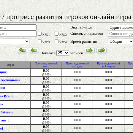
 / прогресс развития игроков он-лайн игры 
Вид таблицы
Список синдикатов
NPC 1
NPC 2
Время развития
NPC 3
NPC 4
Показать
записей
Производственный
Производственный
Производственный
Про
Игрок
всего
за 1 день
за 1 неделю
0.00
цин)
0.000
0.000
(0.000)
0.00
рАктивныый
0.000
0.000
(0.000)
0.00
n008
0.000
0.000
(0.000)
0.00
as Braun
0.000
0.000
(0.000)
0.00
ок
0.000
0.000
(0.000)
0.00
 Platinum
0.000
0.000
(0.000)
0.00
стик_1
0.000
0.000
(0.000)
0.00
н)
0.000
0.000
(0.000)