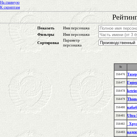
На главную
К скриптам
Рейтинг
Показать
Имя персонажа
Фильтры
Имя персонажа
Параметр
Сортировка
персонажа
№
Тизер
356476
Гипе
356477
ketri
356478
Thom
356479
каба4
356480
Ultra
356481
_Хру
356482
кадеи
356483