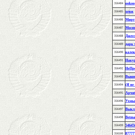
ookoo
356484
хенж
356485
Мирт
356486
Моси
356487
Джесс
356488
дарк 
356489
калек
356490
Наку
356491
НеПр
356492
Выши
356493
(Я не
356494
Арчи
356495
Ухмы
356496
Выкл
356497
Betma
356498
54645
356499
87777
356500