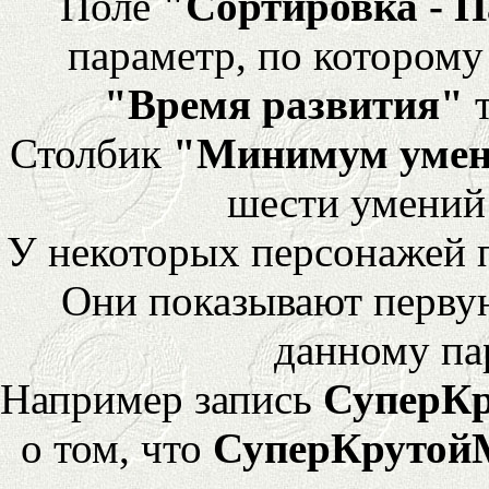
Поле
"Сортировка - 
параметр, по которому 
"Время развития"
т
Столбик
"Минимум уме
шести умений
У некоторых персонажей 
Они показывают перву
данному па
Например запись
СуперК
о том, что
СуперКрутой