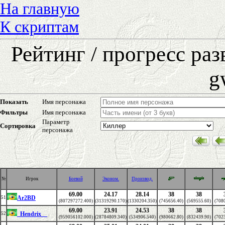
На главную
К скриптам
Рейтинг / прогресс ра
g
Показать
Имя персонажа
Фильтры
Имя персонажа
Параметр
Сортировка
персонажа
№
Игрок
Боевой
Эконом.
Производ.
69.00
24.17
28.14
38
38
Ar2BD
51
(807297272.400)
(31319290.170)
(1330204.350)
(745656.40)
(569555.60)
(708
69.00
23.91
24.53
38
38
_Hendrix__
52
(959056102.000)
(28784809.340)
(534906.540)
(980662.80)
(832439.90)
(702