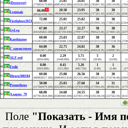
68.00
25.01
24.01
38
38
(Destroyer)
53
(770834179.000)
(40854942.080)
(453556.580)
(785847.30)
(585144.00)
(795
20.50
23.95
38
38
66.00
Lyonnais
54
(9949446.480)
(445194.990)
(757261.10)
(618527.20)
(544
(695024599.700)
72.00
25.01
25.82
38
38
Firefighter2653
55
(1858411213.000)
(41257194.240)
(762400.140)
(2919605.50)
(728615.60)
(1334
67.00
23.17
22.27
38
38
GyLya
56
(643595832.500)
(22567294.940)
(270972.970)
(960523.40)
(574691.50)
(537
69.00
25.03
22.87
38
38
Katehizator
57
(1152611081.000)
(44130486.120)
(322784.640)
(1153113.20)
(1172240.20)
(759
64.00
22.75
24.02
38
36
С характером
58
(363629075.000)
(19594086.340)
(453769.680)
(848428.20)
(340082.90)
(212
0.00
2.29
5.71
5
2
ALF-red
59
(6934.000)
(5448.000)
(874.700)
(39.00)
(10.00)
(1
0.00
0.41
5.26
1
1
Frolic
60
(2053.000)
(512.200)
(682.750)
(5.00)
(5.40)
(17
69.00
25.00
26.56
38
38
Hirurg300184
61
(969858517.100)
(39964953.810)
(921231.490)
(995022.80)
(754746.40)
(1003
50.00
25.03
27.68
34
31
Prometheus
62
(117669479.100)
(43538954.200)
(1197819.090)
(172904.20)
(89486.00)
(177
68.00
24.60
24.55
38
38
Аларих_79
63
(677812828.300)
(35804469.300)
(537831.470)
(1261246.10)
(537562.20)
(615
Поле
"Показать - Имя 