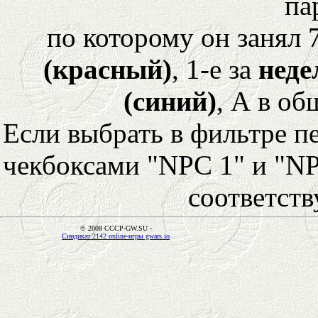
па
по которому он занял 
(красный)
, 1-е за
неде
(синий)
, А в об
Если выбрать в фильтре 
чекбоксами "NPC 1" и "NP
соответст
© 2008 CCCP-GW.SU -
Синдикат 2142 online-игры gwars.io