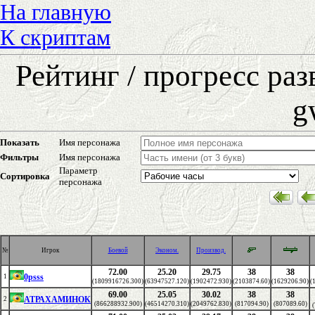
На главную
К скриптам
Рейтинг / прогресс ра
g
Показать
Имя персонажа
Фильтры
Имя персонажа
Параметр
Сортировка
персонажа
№
Игрок
Боевой
Эконом.
Производ.
72.00
25.20
29.75
38
38
0psss
1
(1809916726.300)
(63947527.120)
(1902472.930)
(2103874.60)
(1629206.90)
(
69.00
25.05
30.02
38
38
АТРАХАМИНОК
2
(866288932.900)
(46514270.310)
(2049762.830)
(817094.90)
(807089.60)
(