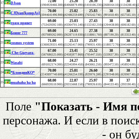
72.00
25.20
28.39
38
38
DJson
17
(1904920466.300)
(64068879.490)
(1410106.230)
(2608164.10)
(1134288.40)
(
70.00
25.02
25.83
38
38
CJDean[kompAs]
18
(1044641496.900)
(42486259.690)
(763542.740)
(901818.40)
(657565.10)
(
69.00
25.03
27.43
38
38
трям привет
19
(753429392.100)
(43364701.540)
(1132102.210)
(1204438.80)
(606182.60)
(
69.00
24.65
27.38
38
38
Боинг 777
20
(937089262.000)
(36287119.930)
(1118861.760)
(887190.20)
(813353.40)
(
71.00
25.13
25.97
38
38
cosmos system
21
(1360029331.400)
(55265417.060)
(790931.430)
(1180572.70)
(1045484.80)
(
67.00
23.41
25.52
38
38
-Che-Guevara-
22
(567686525.000)
(24585977.860)
(705447.550)
(533637.30)
(534779.10)
(
68.00
24.27
26.21
38
38
Wasabi
23
(691052174.300)
(32345994.450)
(843065.250)
(993472.50)
(458924.00)
(
70.00
25.01
26.60
38
38
*БлондинКО*
24
(1143897740.600)
(41266254.330)
(929976.200)
(1291948.00)
(620907.40)
(
68.00
22.87
25.97
38
37
muahaha ha ha
25
(666920510.900)
(20315668.150)
(790926.610)
(844133.40)
(393190.40)
(
Поле
"Показать - Имя 
персонажа. И если в поис
- он бу