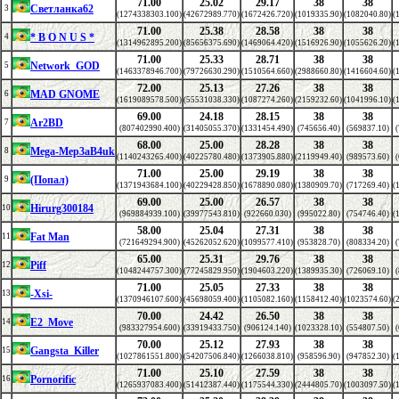
71.00
25.02
29.17
38
38
Светланка62
3
(1274338303.100)
(42672989.770)
(1672426.720)
(1019335.90)
(1082040.80)
(
71.00
25.38
28.58
38
38
* B O N U S *
4
(1314962895.200)
(85656375.690)
(1469064.420)
(1516926.90)
(1055626.20)
(
71.00
25.33
28.71
38
38
Network_GOD
5
(1463378946.700)
(79726630.290)
(1510564.660)
(2988660.80)
(1416604.60)
(
72.00
25.13
27.26
38
38
MAD GNOME
6
(1619089578.500)
(55531038.330)
(1087274.260)
(2159232.60)
(1041996.10)
(
69.00
24.18
28.15
38
38
Ar2BD
7
(807402990.400)
(31405055.370)
(1331454.490)
(745656.40)
(569837.10)
(
68.00
25.00
28.28
38
38
Mega-Mep3aB4uk
8
(1140243265.400)
(40225780.480)
(1373905.880)
(2119949.40)
(989573.60)
(
71.00
25.00
29.19
38
38
(Попал)
9
(1371943684.100)
(40229428.850)
(1678890.080)
(1380909.70)
(717269.40)
(
69.00
25.00
26.57
38
38
Hirurg300184
10
(969884939.100)
(39977543.810)
(922660.030)
(995022.80)
(754746.40)
(
58.00
25.04
27.31
38
38
Fat Man
11
(721649294.900)
(45262052.620)
(1099577.410)
(953828.70)
(808334.20)
(
65.00
25.31
29.76
38
38
Piff
12
(1048244757.300)
(77245829.950)
(1904603.220)
(1389935.30)
(726069.10)
(
71.00
25.05
27.33
38
38
-Xsi-
13
(1370946107.600)
(45698059.400)
(1105082.160)
(1158412.40)
(1023574.60)
(
70.00
24.42
26.50
38
38
E2_Move
14
(983327954.600)
(33919433.750)
(906124.140)
(1023328.10)
(554807.50)
(
70.00
25.12
27.93
38
38
Gangsta_Killer
15
(1027861551.800)
(54207506.840)
(1266038.810)
(958596.90)
(947852.30)
(
71.00
25.10
27.59
38
38
Pornorific
16
(1265937083.400)
(51412387.440)
(1175544.330)
(2444805.70)
(1003097.50)
(