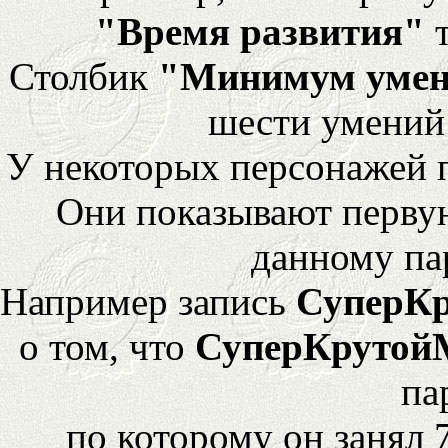
"Время развития"
т
Столбик
"Минимум уме
шести умений
У некоторых персонажей 
Они показывают перву
данному па
Например запись
СуперК
о том, что
СуперКрутой
па
по которому он занял 