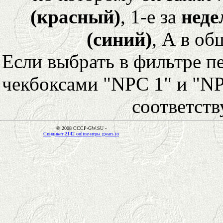
(красный)
, 1-е за
неде
(синий)
, А в об
Если выбрать в фильтре 
чекбоксами "NPC 1" и "NP
соответст
© 2008 CCCP-GW.SU -
Синдикат 2142 online-игры gwars.io