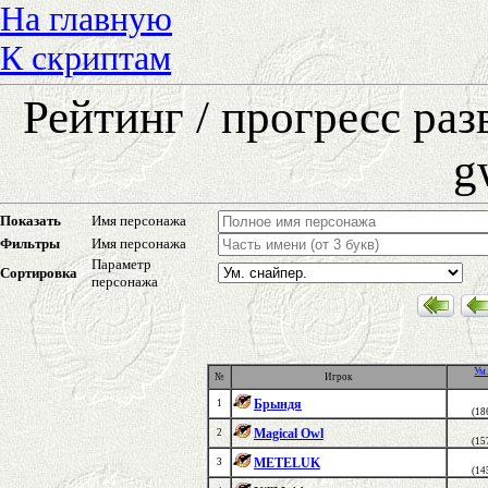
На главную
К скриптам
Рейтинг / прогресс ра
g
Показать
Имя персонажа
Фильтры
Имя персонажа
Параметр
Сортировка
персонажа
Ум.
№
Игрок
Брындя
1
(18
Magical Owl
2
(15
METELUK
3
(14