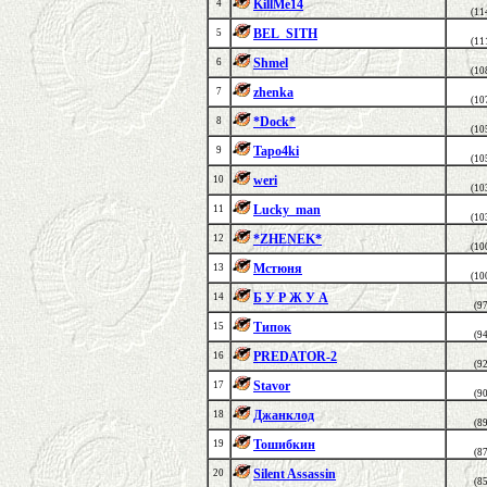
KillMe14
4
(11
BEL_SITH
5
(11
Shmel
6
(10
zhenka
7
(10
*Dock*
8
(10
Tapo4ki
9
(10
weri
10
(10
Lucky_man
11
(10
*ZHENEK*
12
(10
Мстюня
13
(10
Б У Р Ж У А
14
(9
Типок
15
(9
PREDATOR-2
16
(9
Stavor
17
(9
Джанклод
18
(8
Тошибкин
19
(8
Silent Assassin
20
(8