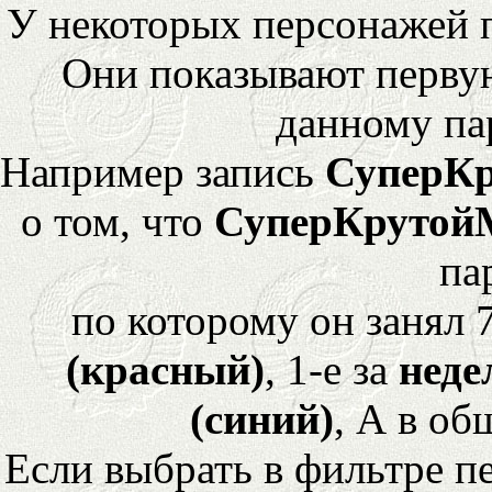
У некоторых персонажей 
Они показывают перву
данному па
Например запись
СуперК
о том, что
СуперКрутой
па
по которому он занял 
(красный)
, 1-е за
неде
(синий)
, А в об
Если выбрать в фильтре 