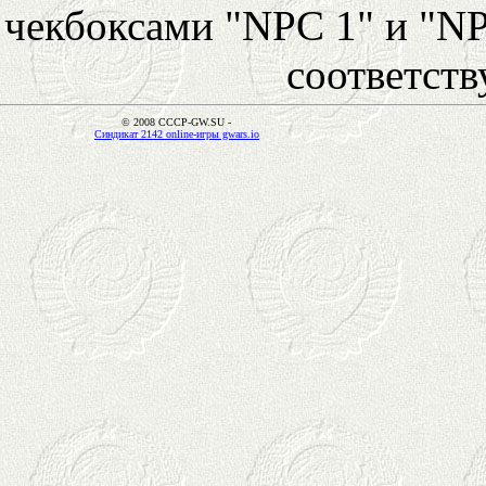
чекбоксами "NPC 1" и "NP
соответст
© 2008 CCCP-GW.SU -
Синдикат 2142 online-игры gwars.io