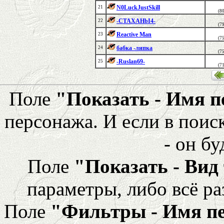
N0LuckJustSkill
21
(8
-CTAXAHbI4-
22
(7
Reactive Man
23
(7
бабка -липка
24
(7
-Ruslan69-
25
(7
Поле
"Показать - Имя 
персонажа. И если в поис
- он бу
Поле
"Показать - Вид
параметры, либо всё ра
Поле
"Фильтры - Имя п