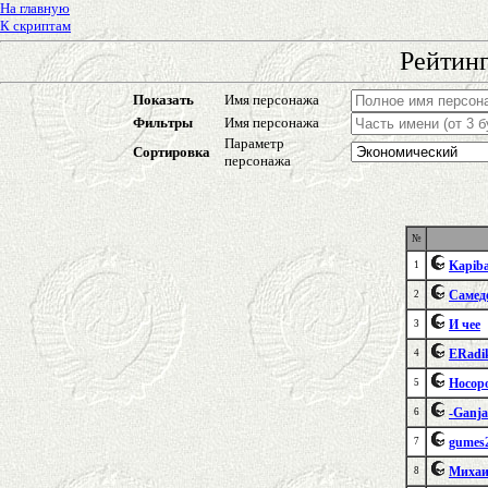
На главную
К скриптам
Рейтинг
Показать
Имя персонажа
Фильтры
Имя персонажа
Параметр
Сортировка
персонажа
№
Kapib
1
Самедо
2
И чее
3
ERadi
4
Носор
5
-Ganj
6
gumes
7
Михаи
8