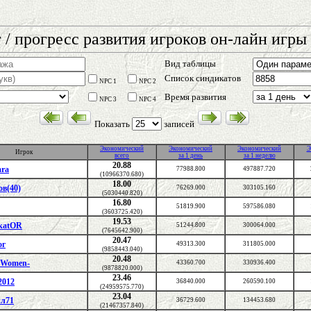
 / прогресс развития игроков он-лайн игры 
Вид таблицы
Список синдикатов
NPC 1
NPC 2
Время развития
NPC 3
NPC 4
Показать
записей
Экономический
Экономический
Экономический
Э
Игрок
всего
за 1 день
за 1 неделю
20.88
ara
77988.800
497887.720
(10966370.680)
18.00
в(40)
76269.000
303105.160
(5030440.820)
16.80
51819.900
597586.080
(3603725.420)
19.53
katOR
51244.800
300064.000
(7645642.900)
20.47
ог
49313.300
311805.000
(9858443.040)
20.48
aWomen-
43360.700
330936.400
(9878820.000)
23.46
2012
36840.000
260590.100
(24959575.770)
23.04
л71
36729.600
134453.680
(21467357.840)