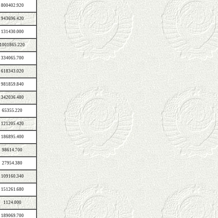
800402.920
943696.420
131430.000
1001865.220
334065.700
618343.020
981859.840
342036.480
65355.220
121205.420
186895.400
98614.700
27954.380
109160.340
151261.680
1124.000
189069.700