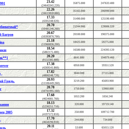
23.42
991
35875.000
247633.400
(24643341.220)
22.26
35165.000
206990.000
(16613859.880)
17.33
31490.000
125190.400
(4205348.020)
20.70
обиваемый*
21344.900
129006.320
(10481246.260)
20.67
й Багров
20100.000
190375.000
(10393876.700)
21.18
ina
18425.000
59275.000
(11960836.200)
18.54
ракщ
16580.000
224393.120
(5882175.480)
20.20
ик**1
8641.880
194979.460
(9132385.900)
17.38
orever
6950.000
19351.520
(4269541.860)
17.82
о_
3844.000
27115.000
(4806346.720)
20.93
ий Гридь.
3219.200
45693.900
(11106449.260)
20.78
т
1750.000
13960.000
(10701995.160)
17.68
1053.200
1056.240
(4634081.760)
18.13
чанин
320.000
19719.140
(5230251.710)
17.32
нец 2005
250.000
109712.700
(4197572.810)
17.70
-
244.000
734.000
(4658296.910)
20.11
юль
53.600
65015.120