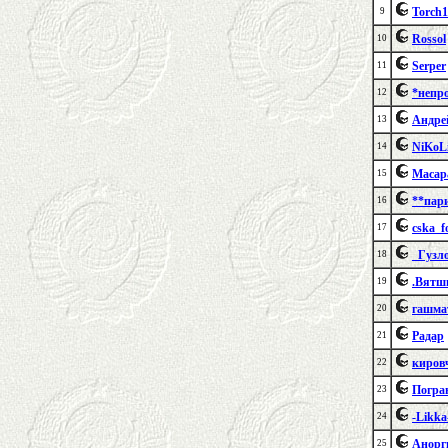
Torch1
9
Rossol
10
Serper
11
*непр
12
Андре
13
NiKoL
14
Маса
15
**пар
16
cska_f
17
_Гузл
18
.Вятш
19
гашма
20
Радар
21
киров
22
Погра
23
-Likka
24
Анорг
25