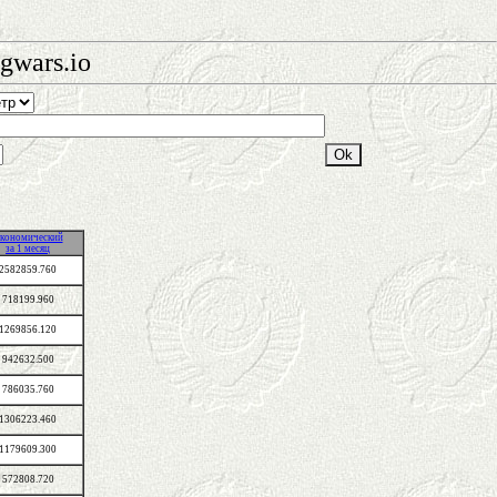
gwars.io
кономический
за 1 месяц
2582859.760
718199.960
1269856.120
942632.500
786035.760
1306223.460
1179609.300
572808.720