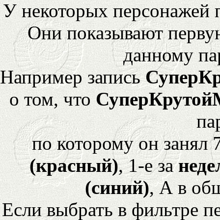
У некоторых персонажей 
Они показывают перву
данному па
Например запись
СуперК
о том, что
СуперКрутой
па
по которому он занял 
(красный)
, 1-е за
неде
(синий)
, А в об
Если выбрать в фильтре 