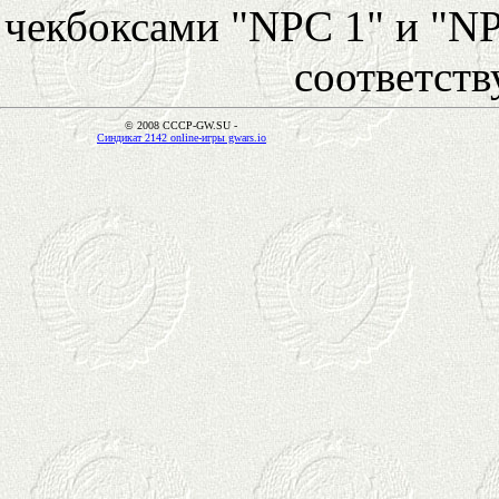
чекбоксами "NPC 1" и "NP
соответст
© 2008 CCCP-GW.SU -
Синдикат 2142 online-игры gwars.io