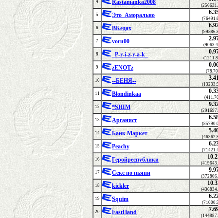
Rastamanka2008
4
(256631
6.3
Это_Аморально
5
(76491.
6.9
ВКедах
6
(99586.
2.9
voru00
7
(9063.
0.9
_P-r-i-z-r-a-k_
8
(1211.
0.0
zENOTz
9
(78.70
3.4
--БЕНЯ--
10
(13233.
0.3
Blondinkaa
11
(411.7
9.3
*SHIM
12
(291697
6.5
Арганист
13
(85790.
5.4
Банк Маркет
14
(46362.
6.2
Peachy
15
(71421.
10.2
Геройреспублики
16
(419643
9.9
Секс по пьяни
17
(372806
10.3
kickler
18
(436834
6.2
Squim
19
(71000.
7.6
FastHand
20
(144887