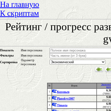
На главную
К скриптам
Рейтинг / прогресс ра
g
Показать
Имя персонажа
Фильтры
Имя персонажа
Параметр
Сортировка
персонажа
Экономич
№
Игрок
всег
6.3
Коровьев
1
(76860.
9.0
Planokyr2007
2
(251724
6.9
Timasta
3
(98747.
9.0