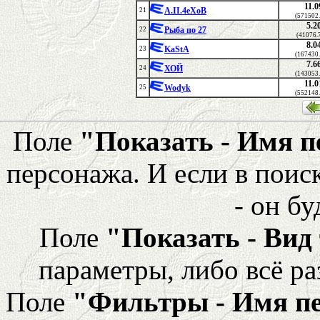
11.0
A.II.4eXoB
21
(571502
5.2
Рыба по 27
22
(41076.
8.0
KaStA
23
(167430
7.6
ХОЙ
24
(143053
11.0
Wodyk
25
(552148
Поле
"Показать - Имя 
персонажа. И если в поис
- он бу
Поле
"Показать - Вид
параметры, либо всё ра
Поле
"Фильтры - Имя п