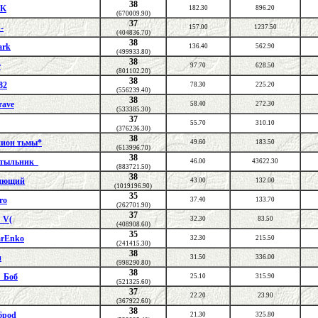
38
3K
182.30
896.20
(670009.90)
37
n-
157.00
1237.50
(404836.70)
38
ark
136.40
562.90
(499933.80)
38
r
97.70
628.50
(801102.20)
38
82
78.30
225.20
(556239.40)
38
ave
58.40
272.30
(533385.30)
37
55.70
310.10
(376236.30)
38
ион тьмы*
49.60
183.50
(613996.70)
38
тыльник_
46.00
43622.30
(883721.50)
38
нющий
43.00
132.00
(1019196.90)
35
ro
37.40
133.70
(262701.90)
37
r_V(
32.30
83.50
(408908.60)
35
rEnko
32.30
215.50
(241415.30)
38
н
31.50
336.00
(998290.80)
38
_Боб
25.10
315.90
(521325.60)
37
22.20
23.90
(367922.60)
38
6pod
21.30
325.80