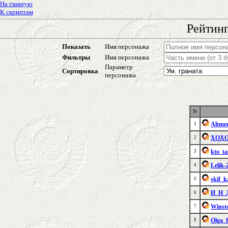
На главную
К скриптам
Рейтинг
Показать
Имя персонажа
Фильтры
Имя персонажа
Параметр
Сортировка
персонажа
№
Altme
1
XOX
2
kto_t
3
Lelik-
4
skif_k
5
И_Н_
6
Winst
7
Olga_f
8