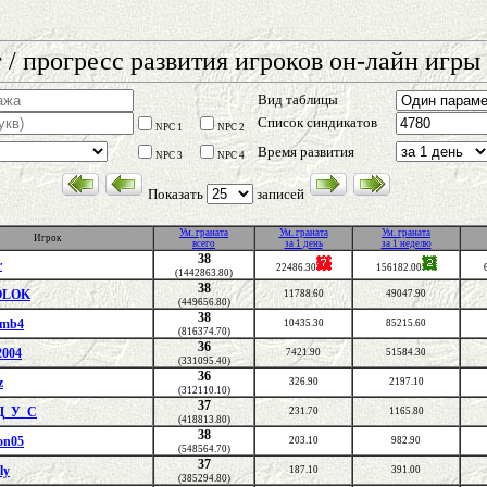
 / прогресс развития игроков он-лайн игры 
Вид таблицы
Список синдикатов
NPC 1
NPC 2
Время развития
NPC 3
NPC 4
Показать
записей
Ум. граната
Ум. граната
Ум. граната
Игрок
всего
за 1 день
за 1 неделю
38
r
22486.30
156182.00
(1442863.80)
38
OLOK
11788.60
49047.90
(449656.80)
38
amb4
10435.30
85215.60
(816374.70)
36
2004
7421.90
51584.30
(331095.40)
36
z
326.90
2197.10
(312110.10)
37
Д_У_С
231.70
1165.80
(418813.80)
38
on05
203.10
982.90
(548564.70)
37
ly
187.10
391.00
(385294.80)