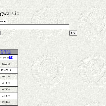
gwars.io
Ум. граната
за 1 месяц
621385.30
49522.70
181072.10
51628.30
7210.40
4673.30
2752.70
2298.60