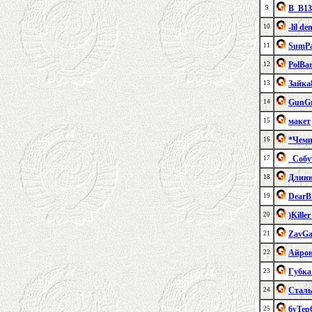
B_B1
9
-lil de
10
SumP
11
PolBa
12
Зайка
13
GunGr
14
макет
15
*Чемп
16
_Собу
17
Длин
18
DearB
19
)Kille
20
ZavGa
21
Айро
22
Губка
23
Сталь
24
6yTep
25