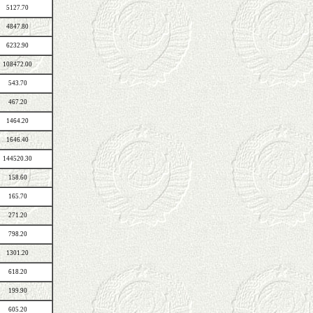
5127.70
4847.80
6232.90
108472.00
543.70
467.20
1464.20
1646.40
144520.30
158.60
165.70
271.20
798.20
1301.20
618.20
199.90
605.20