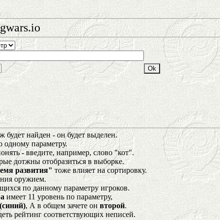
gwars.io
 будет найден - он будет выделен.
о одному параметру.
нять - введите, например, слово "кот".
орые дотжны отобразиться в выборке.
емя развития"
тоже влияет на сортировку.
ения оружием.
щихся по данному параметру игроков.
а
имеет 11 уровень по параметру,
(синий)
, А в общем зачете он
второй
.
деть рейтинг соответствующих неписей.