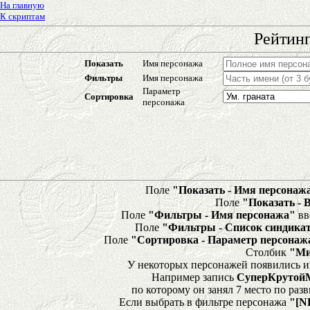
На главную
К скриптам
Рейтинг
Показать
Имя персонажа
Фильтры
Имя персонажа
Параметр
Сортировка
персонажа
Поле
"Показать - Имя персонаж
Поле
"Показать - 
Поле
"Фильтры - Имя персонажа"
вв
Поле
"Фильтры - Список синдика
Поле
"Сортировка - Параметр персонаж
Столбик
"Ми
У некоторых персонажей появились и
Например запись
СуперКрутой
по которому он занял 7 место по ра
Если выбрать в фильтре персонажа
"[N