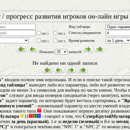
 / прогресс развития игроков он-лайн игры 
Вид таблицы
Список синдикатов
NPC 1
NPC 2
Время развития
NPC 3
NPC 4
Показать
записей
Не найдено ни одной записи
а"
вводим полное имя персонажа. И если в поиске такой персонаж
Вид таблицы"
выводит либо все параметры, либо всё развитие п
одим не менее 3-х символов для выбора по части имени. Чтобы по
тов"
служит для ввода номеров синдикатов (через запятую), кот
а"
задает параметр, по которому будет вестись сортировка, и
"Вр
нимум умений"
- наименьший параметр из шести умений влад
конки такого типа
. Они показывают первую десятку развиваю
Мультяра
11
- говорит о том, что
СуперКрутойМультяр
звитию
за день (красный)
, 1-е за
неделю (зеленый)
и 8-е за
месяц 
PC]"
и поиграться чекбоксами "NPC 1" и "NPC 2" то можно уви