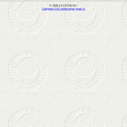
© 2008 CCCP-GW.SU -
Синдикат 2142 online-игры gwars.io