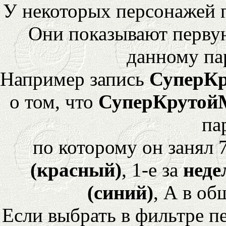
У некоторых персонажей 
Они показывают перву
данному па
Например запись
СуперК
о том, что
СуперКрутой
па
по которому он занял 
(красный)
, 1-е за
неде
(синий)
, А в об
Если выбрать в фильтре 