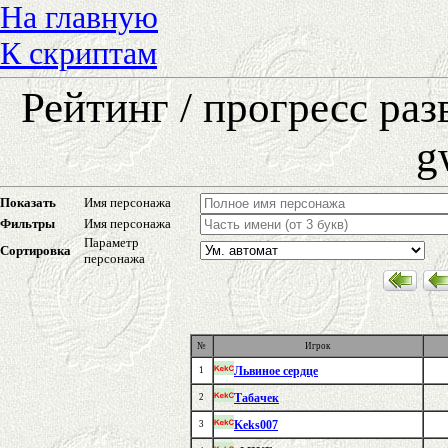
На главную
К скриптам
Рейтинг / прогресс ра
g
Показать
Имя персонажа
Фильтры
Имя персонажа
Параметр
Сортировка
персонажа
№
Игрок
Львиное сердце
1
Табачек
2
Keks007
3