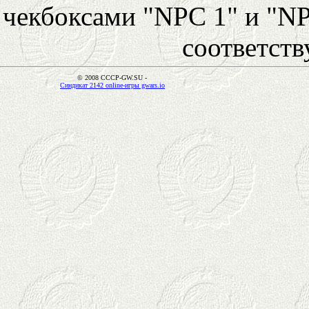
чекбоксами "NPC 1" и "NP
соответст
© 2008 CCCP-GW.SU -
Синдикат 2142 online-игры gwars.io