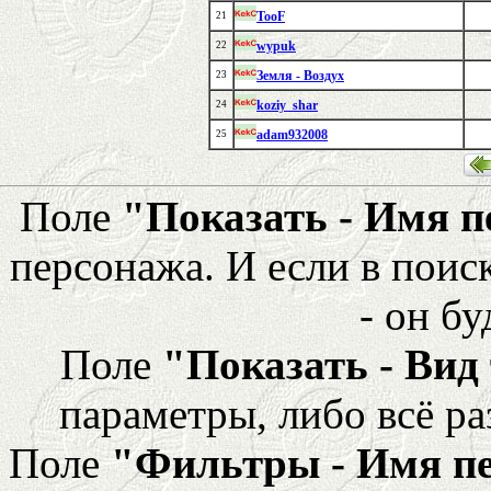
TooF
21
wypuk
22
Земля - Воздух
23
koziy_shar
24
adam932008
25
Поле
"Показать - Имя 
персонажа. И если в поис
- он бу
Поле
"Показать - Вид
параметры, либо всё ра
Поле
"Фильтры - Имя п