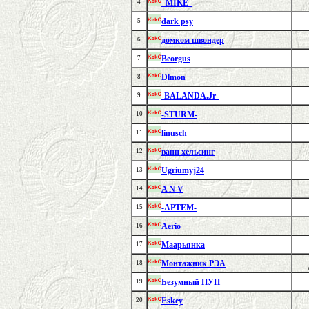
_MIKE_
4
dark psy
5
домком швондер
6
Beorgus
7
Dlmon
8
-BALANDA.Jr-
9
-STURM-
10
linusch
11
ванн хельсинг
12
Ugriumyj24
13
A N V
14
-APTEM-
15
Aerio
16
Маарьянка
17
Монтажник РЭА
18
Безумный ПУП
19
Eskey
20