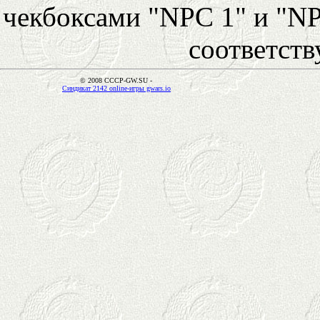
чекбоксами "NPC 1" и "NP
соответст
© 2008 CCCP-GW.SU -
Синдикат 2142 online-игры gwars.io