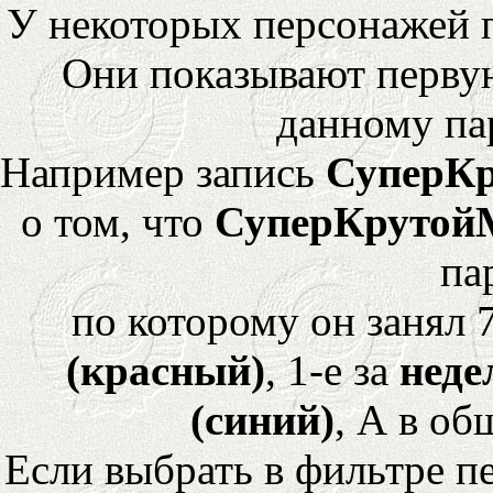
У некоторых персонажей 
Они показывают перву
данному па
Например запись
СуперК
о том, что
СуперКрутой
па
по которому он занял 
(красный)
, 1-е за
неде
(синий)
, А в об
Если выбрать в фильтре 