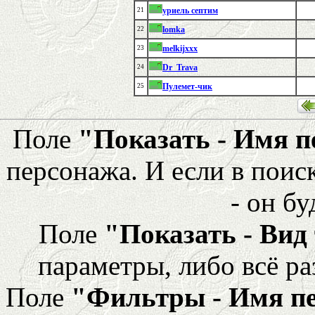
уриель септим
21
lomka
22
melkijxxx
23
Dr_Trava
24
Пулемет-чик
25
Поле
"Показать - Имя 
персонажа. И если в поис
- он бу
Поле
"Показать - Вид
параметры, либо всё ра
Поле
"Фильтры - Имя п