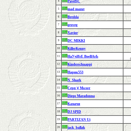
PavelSC
4
mad mazut
5
Bredda
6
groveg
7
Xavior
8
DC MIKKI
9
KillerKenny
10
НаУчИтЕ ВоеВАтЬ
11
Kinderschnappi
12
Нарик553
13
N_Shark
14
Серп )( Молот
15
Diego Maradonna
16
Камачи
17
DJ SPID
18
PARTIZAN Ui
19
jack_ballak
20