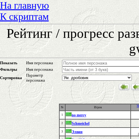
На главную
К скриптам
Рейтинг / прогресс ра
g
Показать
Имя персонажа
Фильтры
Имя персонажа
Параметр
Сортировка
персонажа
У
№
Игрок
no mercy
1
Schmeichel
2
Элвин
3