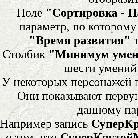
Поле
"Сортировка - 
параметр, по которому 
"Время развития"
т
Столбик
"Минимум уме
шести умений
У некоторых персонажей 
Они показывают перву
данному па
Например запись
СуперК
о том, что
СуперКрутой