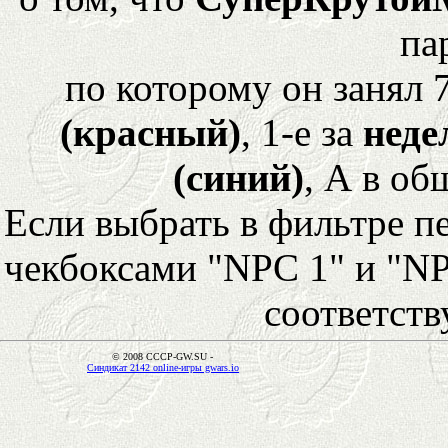
па
по которому он занял 
(красный)
, 1-е за
неде
(синий)
, А в об
Если выбрать в фильтре 
чекбоксами "NPC 1" и "NP
соответст
© 2008 CCCP-GW.SU -
Синдикат 2142 online-игры gwars.io