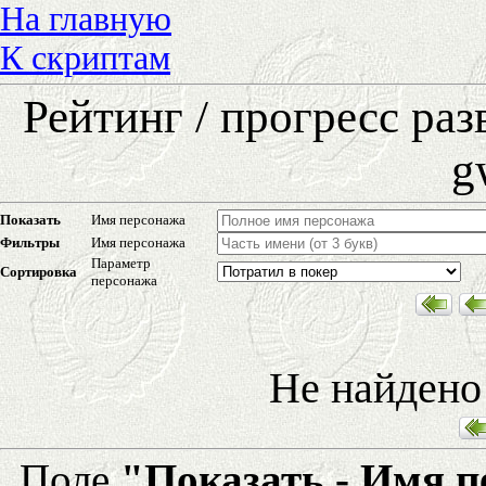
На главную
К скриптам
Рейтинг / прогресс ра
g
Показать
Имя персонажа
Фильтры
Имя персонажа
Параметр
Сортировка
персонажа
Не найдено
Поле
"Показать - Имя 