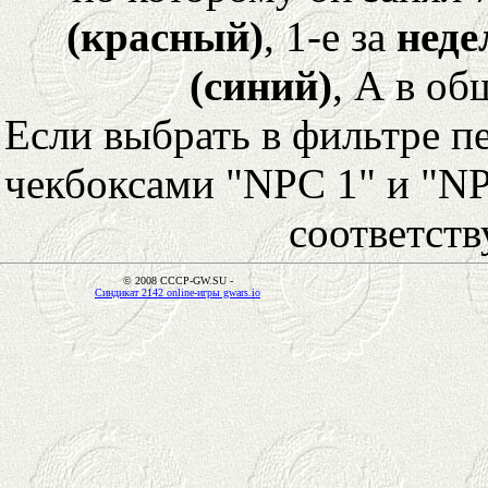
(красный)
, 1-е за
неде
(синий)
, А в об
Если выбрать в фильтре 
чекбоксами "NPC 1" и "NP
соответст
© 2008 CCCP-GW.SU -
Синдикат 2142 online-игры gwars.io