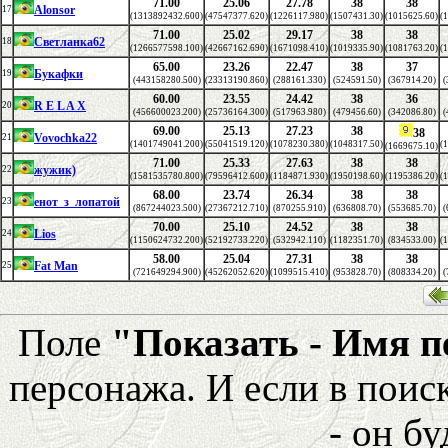
71.00
25.06
27.78
38
38
Alonsor
17
(1313892432.600)
(47547377.620)
(1226117.980)
(1507431.30)
(1015625.60)
(
71.00
25.02
29.17
38
38
Светланка62
18
(1266577598.100)
(42667162.690)
(1671098.410)
(1019335.90)
(1081763.20)
(
65.00
23.26
22.47
38
37
Букафки
19
(443158280.500)
(23313190.860)
(288161.330)
(524591.50)
(367914.20)
(
60.00
23.55
24.42
38
36
R E L A X
20
(456600023.200)
(25736164.300)
(517963.980)
(479456.60)
(342086.80)
(
69.00
25.13
27.23
38
38
Vovochka22
21
(1401749041.200)
(55041519.120)
(1078230.380)
(1048317.50)
(
(1669675.10)
71.00
25.33
27.63
38
38
жужик)
22
(1581535780.800)
(79596412.600)
(1184871.930)
(1950198.60)
(1195386.20)
(
68.00
23.74
26.34
38
38
енот_з_лопатой
23
(867244023.500)
(27367212.710)
(870255.910)
(636808.70)
(553685.70)
(
70.00
25.10
24.52
38
38
Lios
24
(1150624732.200)
(52192733.220)
(532942.110)
(1182351.70)
(834533.00)
(
58.00
25.04
27.31
38
38
Fat Man
25
(721649294.900)
(45262052.620)
(1099515.410)
(953828.70)
(808334.20)
(
Поле
"Показать - Имя 
персонажа. И если в поис
- он бу