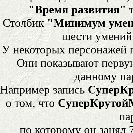
"Время развития"
т
Столбик
"Минимум уме
шести умений
У некоторых персонажей 
Они показывают перву
данному па
Например запись
СуперК
о том, что
СуперКрутой
па
по которому он занял 