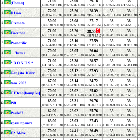
71.00
25.00
29.18
38
38
(Попал)
3
(1370221898.100)
(40226087.850)
(1677582.340)
(1374605.60)
(717260.50)
(
72.00
25.20
28.39
38
38
DJson
4
(1900552155.300)
(64011286.590)
(1408513.030)
(2597104.50)
(1134088.50)
(
50.00
25.08
27.17
36
36
Cremata
5
(160769176.000)
(50046865.880)
(1063892.260)
(280226.50)
(283768.10)
(
71.00
25.20
38
38
28.55
Firestone
6
(1291876459.700)
(64506550.420)
(1889341.70)
(728616.80)
(
(1459789.710)
71.00
25.10
27.59
38
38
Pornorific
7
(1265937083.400)
(51412387.440)
(1175193.740)
(2444805.70)
(1003097.50)
(
70.00
25.05
26.04
38
38
__Ливия__
8
(981101766.300)
(45782579.360)
(805432.170)
(1475173.30)
(588113.90)
(
71.00
25.38
28.57
38
38
* B O N U S *
9
(1311889615.200)
(85590066.090)
(1468054.950)
(1504179.70)
(1053381.10)
(
70.00
25.12
27.93
38
38
Gangsta_Killer
10
(1027847174.800)
(54207280.840)
(1265422.510)
(958592.40)
(947830.30)
(
67.00
25.14
24.72
38
38
tam_2002
11
(982324025.400)
(56693800.820)
(565117.650)
(901069.70)
(790721.30)
(
70.00
25.02
25.82
38
38
CJDean[kompAs]
12
(1041458841.900)
(42409649.690)
(763045.500)
(886903.30)
(657559.10)
(
65.00
25.31
29.76
38
38
Piff
13
(1038672711.300)
(76953899.110)
(1903368.810)
(1389929.30)
(726042.70)
(
62.00
23.92
25.76
38
38
Parik87
14
(528514427.700)
(28841676.620)
(750988.040)
(583042.30)
(491197.50)
(
68.00
25.03
27.43
38
38
трям привет
15
(747084419.100)
(43353742.260)
(1131319.610)
(1180794.90)
(603390.90)
(
70.00
24.41
26.49
38
38
E2_Move
16
(983306200.600)
(33808047.390)
(905353.270)
(1023328.10)
(554798.00)
(