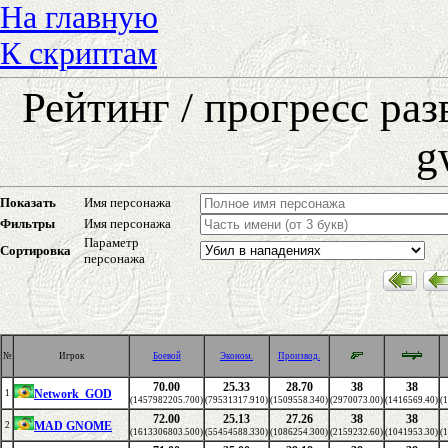
На главную
К скриптам
Рейтинг / прогресс ра
g
Показать
Имя персонажа
Фильтры
Имя персонажа
Параметр
Сортировка
персонажа
№
Игрок
Боевой
Эконом.
Производ.
70.00
25.33
28.70
38
38
Network_GOD
1
(1457982205.700)
(79531317.910)
(1509558.340)
(2970073.00)
(1416569.40)
(
72.00
25.13
27.26
38
38
MAD GNOME
2
(1613306803.500)
(55454588.330)
(1086254.300)
(2159232.60)
(1041953.30)
(