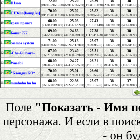
72.00
25.20
28.39
38
38
DJson
17
(1900552155.300)
(64011286.590)
(1408513.030)
(2597104.50)
(1134088.50)
(
70.00
25.02
25.82
38
38
CJDean[kompAs]
18
(1041458841.900)
(42409649.690)
(763045.500)
(886903.30)
(657559.10)
(
68.00
25.03
27.43
38
38
трям привет
19
(747084419.100)
(43353742.260)
(1131319.610)
(1180794.90)
(603390.90)
(
69.00
24.63
27.38
38
38
Боинг 777
20
(932648533.000)
(36143679.930)
(1117934.620)
(887190.20)
(809770.20)
(
71.00
25.13
25.97
38
38
cosmos system
21
(1360029265.400)
(55265417.060)
(789969.630)
(1180572.70)
(1045484.80)
(
67.00
23.40
25.51
38
38
-Che-Guevara-
22
(565217220.000)
(24464652.960)
(704982.050)
(533637.30)
(534765.10)
(
68.00
24.27
26.21
38
38
Wasabi
23
(690366274.300)
(32335402.630)
(842191.710)
(993112.00)
(458767.10)
(
70.00
25.01
26.60
38
38
*БлондинКО*
24
(1138861483.600)
(41142869.430)
(929166.530)
(1285347.20)
(620830.60)
(
68.00
22.86
25.97
38
37
muahaha ha ha
25
(665129832.900)
(20275462.150)
(790191.530)
(835319.60)
(392869.90)
(
Поле
"Показать - Имя 
персонажа. И если в поис
- он бу