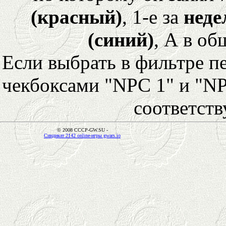
(красный)
, 1-е за
неде
(синий)
, А в об
Если выбрать в фильтре 
чекбоксами "NPC 1" и "NP
соответст
© 2008 CCCP-GW.SU -
Синдикат 2142 online-игры gwars.io