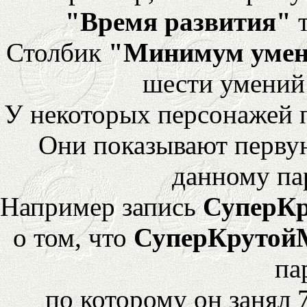
"Время развития"
т
Столбик
"Минимум уме
шести умений
У некоторых персонажей 
Они показывают перву
данному па
Например запись
СуперК
о том, что
СуперКрутой
па
по которому он занял 