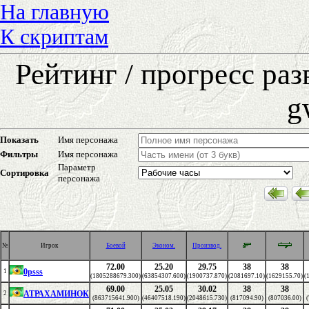
На главную
К скриптам
Рейтинг / прогресс ра
g
Показать
Имя персонажа
Фильтры
Имя персонажа
Параметр
Сортировка
персонажа
№
Игрок
Боевой
Эконом.
Производ.
72.00
25.20
29.75
38
38
0psss
1
(1805288679.300)
(63854307.600)
(1900737.870)
(2081697.10)
(1629155.70)
(
69.00
25.05
30.02
38
38
АТРАХАМИНОК
2
(863715641.900)
(46407518.190)
(2048615.730)
(817094.90)
(807036.00)
(