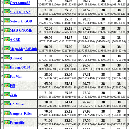
71.00
25.02
29.17
38
38
Светланка62
3
(1266577598.100)
(42667162.690)
(1671098.410)
(1019335.90)
(1081763.20)
(
71.00
25.38
28.57
38
38
* B O N U S *
4
(1311889615.200)
(85590066.090)
(1468054.950)
(1504179.70)
(1053381.10)
(
70.00
25.33
28.70
38
38
Network_GOD
5
(1457982205.700)
(79531317.910)
(1509558.340)
(2970073.00)
(1416569.40)
(
72.00
25.13
27.26
38
38
MAD GNOME
6
(1613306803.500)
(55454588.330)
(1086254.300)
(2159232.60)
(1041953.30)
(
69.00
24.17
28.14
38
38
Ar2BD
7
(807313768.400)
(31319297.770)
(1330548.360)
(745656.40)
(569639.80)
(
68.00
25.00
28.28
38
38
Mega-Mep3aB4uk
8
(1139778889.400)
(40221710.940)
(1372955.810)
(2119949.40)
(989422.40)
(
71.00
25.00
29.18
38
38
(Попал)
9
(1370221898.100)
(40226087.850)
(1677582.340)
(1374605.60)
(717260.50)
(
69.00
25.00
26.57
38
38
Hirurg300184
10
(969861662.100)
(39964953.810)
(921624.540)
(995022.80)
(754746.40)
(
58.00
25.04
27.31
38
38
Fat Man
11
(721649294.900)
(45262052.620)
(1099515.410)
(953828.70)
(808334.20)
(
65.00
25.31
29.76
38
38
Piff
12
(1038672711.300)
(76953899.110)
(1903368.810)
(1389929.30)
(726042.70)
(
71.00
25.05
27.32
38
38
-Xsi-
13
(1367541161.600)
(45683919.080)
(1104378.620)
(1158408.30)
(1023350.50)
(
70.00
24.41
26.49
38
38
E2_Move
14
(983306200.600)
(33808047.390)
(905353.270)
(1023328.10)
(554798.00)
(
70.00
25.12
27.93
38
38
Gangsta_Killer
15
(1027847174.800)
(54207280.840)
(1265422.510)
(958592.40)
(947830.30)
(
71.00
25.10
27.59
38
38
Pornorific
16
(1265937083.400)
(51412387.440)
(1175193.740)
(2444805.70)
(1003097.50)
(