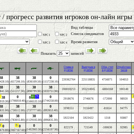
 / прогресс развития игроков он-лайн игры 
Вид таблицы
Список синдикатов
NPC 1
NPC 2
Время развития
NPC 3
NPC 4
Показать
записей
Cтавка в
Выигрыш в
Общ. счет
Отработано
рулетке
рулетке
в рулетке
часов
38
38
38
0
220362764
225118835
4756071
104053
428.10)
(657206.10)
(836109.50)
(1157238.10)
38
38
38
38
200018213
193214045
-6804168
100140
841.50)
(551217.30)
(890799.90)
(1033751.90)
0
0
38
0
2918676
2746676
-172000
98920
(1706818.40)
(1744258.00)
919.30)
(1566533.10)
38
38
38
0
3198151
3116497
-81654
94775
631.00)
(730512.00)
(737777.60)
(892653.40)
38
38
38
38
5922104
5923422
1318
93807
034.00)
(783015.80)
(1129105.00)
(896835.30)
0
0
0
0
822179
721549
-100630
92985
(1492903.30)
(2256197.90)
670.80)
(2667167.60)