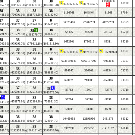
38
38
38
38
-144888545
88980
8323024322
8178135777
452.10)
(1001126.50)
(1001237.30)
(1074486.20)
38
38
38
38
1136769
1045404
-91365
87054
488.50)
(700791.00)
(928718.60)
(873192.00)
37
37
37
0
36379486
27702233
-8677253
85359
650.60)
(370721.30)
(410540.60)
(436432.00)
38
38
38
38
64496
98689
34193
85220
649.20)
(731228.50)
(963647.20)
(1488779.70)
38
38
38
38
1652901
1736212
83311
85219
700.50)
(979093.70)
(779612.10)
(1051515.80)
38
38
38
0
82372
9772104592
9878101565
105996973
985.70)
(561998.30)
(641606.40)
(661799.90)
38
38
38
38
6739190643
6660177000
-79013643
75357
334.00)
(595578.00)
(602885.70)
(895280.70)
38
38
38
0
884947
396606
-488341
71723
493.60)
(603082.90)
(593154.00)
(599835.40)
38
38
38
38
670071
213005
-457066
71333
870.40)
(645477.20)
(546246.10)
(1122348.40)
38
37
38
38
87782
15007
-72775
70710
861.90)
(376095.80)
(522532.90)
(1015579.00)
38
38
38
8
58214
54216
-3998
69918
(678879.90)
(532364.30)
(736961.30)
045.70)
38
38
38
0
120005
103006
-16999
69684
700.60)
(1067847.90)
(1001159.30)
(1670938.80)
38
36
38
38
10465058
12896936
2431878
68312
632.30)
(292636.80)
(600347.00)
(529004.70)
38
38
38
38
9382032
7965850
-1416182
65840
886.70)
(1152976.30)
(1069101.40)
(1349735.70)