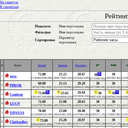
На главную
К скриптам
Рейтинг
Показать
Имя персонажа
Фильтры
Имя персонажа
Параметр
Сортировка
персонажа
№
Игрок
Боевой
Эконом.
Производ.
72.00
25.22
28.47
38
38
зять
1
(1764002098.200)
(66917896.510)
(1434305.040)
(691961.80)
(1358
(3742862.60)
69.00
25.13
29.20
38
38
РИБОК
2
(923571961.600)
(55142376.990)
(1685619.260)
(1075982.80)
(554595.50)
(1130
29.94
75.00
25.65
38
38
Combrig
3
(1974938.250)
(3814457440.800)
(118090890.620)
(4697438.50)
(2003062.60)
(4566
72.00
25.08
28.65
38
38
GUUN
4
(1620709780.000)
(49123914.320)
(1493942.960)
(3466249.20)
(694527.10)
(1615
70.00
25.00
28.48
38
38
ISPANJA
5
(1216606428.100)
(40565482.260)
(1437084.580)
(1905371.20)
(743097.80)
(1192
25.28
28.97
38
38
75.00
ChickenBoy
6
(73281951.580)
(1597172.290)
(4076642.20)
(1415201.10)
(3664266931.800)
(3924