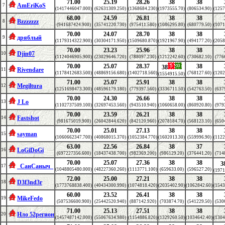
71.00
25.19
28.26
38
38
AmEriKoS
7
(1417446047.000)
(62631309.250)
(1368684.230)
(1973555.70)
(806534.90)
(1257
68.00
24.59
26.81
38
38
Bzzzzzzz
8
(941687424.900)
(35741220.730)
(975411.580)
(1086295.80)
(680779.50)
(1071
70.00
24.07
28.70
38
38
дряблый
9
(1179314322.900)
(30304171.950)
(1509680.870)
(1921967.90)
(494177.20)
(2058
70.00
23.23
25.96
38
38
Djin07
10
(1124046905.900)
(23029646.720)
(788097.230)
(1212242.60)
(730682.10)
(776
70.00
25.07
28.37
38
38
Rivendare
11
(1178412683.500)
(48869156.680)
(1402718.560)
(768127.60)
(1202
(1554915.50)
71.00
25.07
25.91
38
38
Megiltura
12
(1251698473.300)
(48596179.180)
(779397.560)
(3336711.50)
(542763.50)
(637
70.00
24.30
26.66
38
38
J Lo
13
(1102737509.100)
(32697453.560)
(943510.940)
(1060658.00)
(860920.80)
(979
70.00
23.59
26.21
38
38
Fastshot
14
(981675019.900)
(26042844.620)
(842120.960)
(2078184.70)
(568123.10)
(650
70.00
25.01
27.13
38
38
sayman
15
(1060662347.700)
(40868015.370)
(1052384.770)
(1602013.30)
(559996.90)
(1122
63.00
22.56
26.84
38
37
LoGiDoGi
16
(697227356.600)
(18437438.700)
(982369.200)
(986129.20)
(376441.20)
(714
70.00
25.07
27.36
38
38
3
_СанСаныч_
17
(1048805480.000)
(48227360.260)
(1113771.100)
(659633.00)
(596527.20)
(1971
72.00
25.00
27.21
38
38
D3f3nd3r
18
(1773768838.400)
(40434300.990)
(1074818.420)
(2035402.90)
(1062842.60)
(1543
60.00
23.52
26.41
38
38
MikeFedo
19
(507536600.900)
(25442520.940)
(887142.920)
(703874.70)
(541229.50)
(530
71.00
25.13
27.51
38
38
Нло 52регион
20
(1457487142.000)
(55067634.980)
(1154886.820)
(1329260.50)
(1034642.40)
(1304