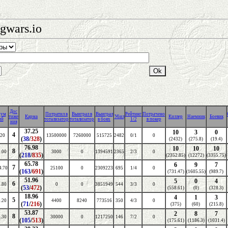
gwars.io
Дос
мум
Потратил в
Выиграл в
Выиграл
Рейтинг
Потрачено
тиже
Карма
Убил
Киллер
Наемник
Боевик
ий
тотализатор
тотализатор
в боях
1/2
в покер
ния
37.25
10
3
0
4
.20
13500000
7260000
515725
2482
0/1
0
(
38
/
328
)
(2432)
(275.8)
(19.4)
76.98
10
10
10
8
.00
3000
0
1394591
2365
2/3
0
(
218
/
835
)
(2352.85)
(12272)
(3355.75)
65.78
6
9
7
7
4.70
25100
0
2309223
695
1/4
0
(
163
/
691
)
(731.47)
(1605.55)
(989.7)
51.96
5
0
4
6
.80
0
0
3851949
544
3/3
0
(
53
/
472
)
(558.61)
(0)
(328.3)
18.96
4
1
3
5
.20
4400
8240
773516
350
4/3
0
(
71
/
216
)
(375)
(60)
(215.8)
53.87
2
8
7
8
.30
30000
0
1217250
146
7/2
0
(
105
/
513
)
(175.61)
(1186.3)
(1031.4)