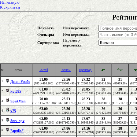
На главную
К скриптам
Рейтинг
Показать
Имя персонажа
Фильтры
Имя персонажа
Параметр
Сортировка
персонажа
№
Игрок
Боевой
Эконом.
Производ.
51.00
23.56
27.32
32
31
3
Джон Рембо
1
(78014460.200)
(25789308.490)
(1102908.540)
(101016.80)
(86099.20)
(8670
61.00
25.02
28.85
38
38
3
kot095
2
(479322931.700)
(42228484.470)
(1557076.100)
(565691.20)
(551306.40)
(4800
70.00
25.53
28.23
38
38
3
SpirtMan
3
(1219435278.100)
(103216811.250)
(1357016.800)
(2360918.10)
(1151216.10)
(11341
63.00
23.36
28.28
36
36
3
x75
4
(328420271.900)
(24123169.630)
(1373472.410)
(273425.80)
(285754.90)
(3444
65.00
24.15
27.67
38
37
3
8zev_spv
5
(742159127.000)
(31097160.790)
(1196543.960)
(613548.40)
(382609.20)
(5151
61.00
24.86
24.16
38
38
3
*apofis*
6
(746590898.900)
(38539847.630)
(475764.710)
(705975.20)
(605983.40)
(9691