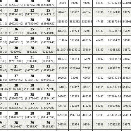
8
38
38
38
50000
90000
40000
82525
4578302.60
553801
92.10)
(620502.70)
(1007050.50)
(829869.70)
4
33
32
35
282451
219687
-62764
39798
933143.00
83024
52.30)
(131521.60)
(109332.70)
(214359.10)
8
38
38
38
8955000
5631392
-3323608
47485
3531870.60
543501
01.10)
(560243.40)
(673524.00)
(639069.50)
7
36
25
37
182225
219224
36999
62347
1456298.40
16628
58.10)
(312744.40)
(16628.30)
(422388.90)
2
32
30
35
1311854
902580
-409274
45428
853584.20
58107
93.50)
(107573.10)
(58107.60)
(269229.40)
3
30
28
30
31128044
30175010
-953034
53150
443688.50
38872
88.30)
(60400.60)
(38872.50)
(62278.30)
1
32
31
31
102523
138144
35621
74092
1387018.10
78667
7.40)
(124159.00)
(79004.00)
(80118.20)
2
31
32
32
1450809
1528544
77735
33099
616962.70
77096
50.40)
(78310.80)
(107782.60)
(108585.40)
8
37
38
38
102008
33008
-69000
46752
4293747.50
394634
15.00)
(394634.60)
(719541.40)
(594545.10)
8
38
38
0
951803
917312
-34491
81911
6965937.00
614656
31.20)
(614656.80)
(1351889.90)
(713227.90)
8
35
38
38
545632
383363
-162269
32457
2578644.90
153766
58.70)
(253035.70)
(618734.60)
(528341.90)
2
33
32
32
424765
312560
-112205
89205
929610.00
110342
49.20)
(136866.60)
(110342.20)
(125646.00)
8
38
38
38
3296500
3107144
-189356
56595
4954268.40
564611
62.30)
(587896.70)
(709553.10)
(683457.60)
9
28
29
29
245548
153954
-91594
75536
307402.50
39978
1.60)
(44246.60)
(57895.90)
(50163.90)