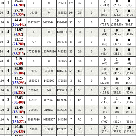
20.33
2
0
0
1
.60
0
0
23564
174
7/2
0
(
41
/
209
)
(173.1)
(29.8)
(10)
27.78
1
3
0
3
.00
10109
0
488563
104
0/0
0
(
22
/
229
)
(95.1)
(223.9)
(14.2)
44.41
1
10
6
6
.10
35179687
34833441
1524242
57
0/1
0
(
106
/
442
)
(72.97)
(2356.85)
(806.8)
11.97
1
0
0
4
.30
0
0
1440314
70
0/0
0
(
4
/
92
)
(61)
(30.4)
(48.8)
33.12
1
0
0
5
.60
777
642
2064045
49
0/0
0
(
21
/
280
)
(57)
(40.4)
(5)
23.49
0
0
0
4
.50
177326666
163767830
746353
30
0/0
0
(
38
/
215
)
(46.4)
(38.5)
(5)
7.19
0
1
0
0
.40
0
0
809825
47
0/0
0
(
7
/
59
)
(46)
(87)
(0)
39.96
0
0
0
4
.90
128258
36300
1815647
51
1/3
0
(
66
/
386
)
(44)
(38.1)
(11.6)
13.25
0
0
2
4
.60
1950029
1423900
472898
3
3/2
0
(
152
/
293
)
(32.09)
(0)
(167.4)
33.39
0
4
0
6
.80
205246
344
1725411
12
0/1
0
(
92
/
355
)
(12.88)
(292.6)
(42.6)
47.63
0
1
0
3
.50
659020
882062
1899097
13
1/1
0
(
30
/
408
)
(11.2)
(63.7)
(13.8)
22.46
0
0
0
5
.20
250200
310150
3556525
13
5/7
0
(
13
/
189
)
(9)
(0)
(9.1)
10.15
0
1
1
6
.10
50187910
46559507
944356
7
7/2
0
(
184
/
272
)
(7.02)
(83.2)
(85.5)
40.48
0
7
10
4
.70
10000
15000
1253923
5
3/1
0
(
87
/
430
)
(6.5)
(969.7)
(2131.5)