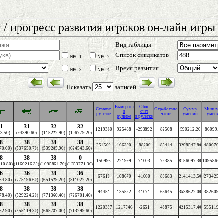
 / прогресс развития игроков он-лайн игры 
Вид таблицы
Список синдикатов
NPC 1
NPC 2
Время развития
NPC 3
NPC 4
Показать
записей
Выигрыш
Общ.
Cтавка в
Отработано
Сумма
Мини
в
счет
рулетке
часов
умений
умен
рулетке
в рулетке
1
31
32
32
1219360
925468
-293892
82508
590212.20
86099
3.50)
(94390.60)
(115222.90)
(106779.20)
8
38
38
38
254500
166300
-88200
85444
3298547.80
480070
70.00)
(537650.70)
(539285.90)
(624543.60)
8
38
38
0
150996
221999
71003
72385
8156097.30
109586
10.80)
(1160216.30)
(1095864.70)
(1253771.30)
6
36
38
36
67610
108670
41060
88683
2141413.50
273425
84.80)
(275196.60)
(651529.20)
(311022.20)
8
38
38
38
94451
135522
41071
66645
3538622.00
382609
78.40)
(529224.20)
(771360.40)
(726701.40)
8
38
38
38
1220397
1217746
-2651
43875
4215317.40
555119
52.90)
(555119.30)
(665787.00)
(713299.60)