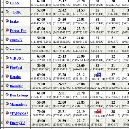
67.00
25.12
26.78
38
38
3
ChAS
7
(573673385.100)
(53802900.420)
(969971.040)
(939686.00)
(553801.60)
(6273
52.00
22.42
21.53
35
31
3
__BOK__
8
(139951845.100)
(17577367.080)
(217189.560)
(211853.30)
(83024.00)
(1830
67.00
24.20
25.91
38
38
3
Inako
9
(610455538.900)
(31657023.700)
(779604.360)
(563159.60)
(552373.00)
(5435
65.00
23.36
25.15
36
27
3
Forest_Fan
10
(369091115.900)
(24094565.570)
(637752.980)
(306158.50)
(32820.20)
(3655
50.00
21.42
24.61
35
31
3
князь77
11
(111880875.900)
(12885951.390)
(546954.380)
(231366.90)
(80913.70)
(1063
51.00
21.64
25.65
31
30
3
vestatar
12
(79001000.300)
(13712943.900)
(730299.900)
(78564.70)
(70484.10)
(1330
63.00
25.13
26.99
38
32
3
VIRUS-1
13
(257182804.600)
(55380986.980)
(1015554.140)
(916814.80)
(108254.70)
(7866
50.00
21.64
23.60
32
31
3
FireFoxi
14
(80918659.800)
(13705566.110)
(404488.040)
(117036.60)
(77096.90)
(1281
69.00
23.78
25.12
37
3
38
Datoha
15
(815633085.000)
(27690992.680)
(631129.100)
(402561.90)
(7001
(1482349.50)
71.00
24.97
28.08
38
38
3
Bounder
16
(1355087169.500)
(39716940.490)
(1310896.960)
(2222422.20)
(911809.00)
(11519
61.00
22.01
23.79
38
33
3
Den Le loup
17
(472074818.800)
(15152579.180)
(427123.680)
(488807.50)
(153766.50)
(5359
50.00
22.00
28.85
36
32
3
Masnadont
18
(83959288.200)
(15081141.070)
(1558418.520)
(303283.60)
(124922.40)
(1285
70.00
23.71
26.19
38
3
38
*ТАНАКА*
19
(1002070551.800)
(27094914.000)
(838625.630)
(564611.10)
(8298
(1578887.60)
49.00
21.59
27.17
29
28
2
Enemy333
20
(30432000.800)
(13505074.390)
(1064666.650)
(57505.80)
(39978.70)
(5761