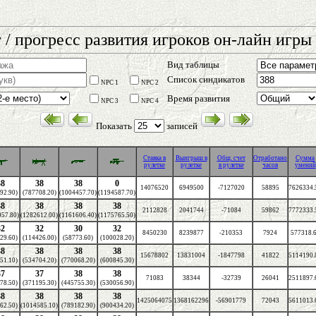
 / прогресс развития игроков он-лайн игры 
Вид таблицы
Список синдикатов
NPC 1
NPC 2
Время развития
NPC 3
NPC 4
Показать
записей
Cтавка в
Выигрыш в
Общ. счет
Отработано
Сумма
рулетке
рулетке
в рулетке
часов
умений
38
38
38
0
14076520
6949500
-7127020
58895
7626334.
92.90)
(787708.20)
(1004457.70)
(1194587.70)
38
38
38
38
2112828
2041744
-71084
59862
7772333.
957.80)
(1282612.00)
(1161606.40)
(1175765.50)
32
32
30
32
8450230
8239877
-210353
7924
577318.
29.60)
(114426.00)
(58773.60)
(100028.20)
38
38
38
38
15678802
13831004
-1847798
41822
5114190.
51.10)
(534704.20)
(770068.20)
(600845.30)
37
37
38
38
71083
38344
-32739
26041
2511897.
78.50)
(371195.30)
(445755.30)
(530056.90)
38
38
38
38
1425064075
1368162296
-56901779
72043
5611013.
62.50)
(1014585.10)
(789182.90)
(900434.20)