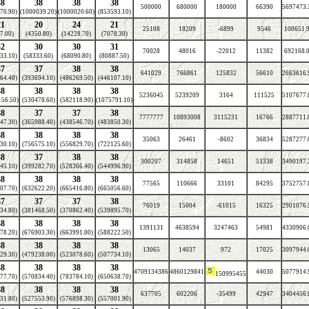
38
38
38
38
500000
680000
180000
66390
5697473.
70.90)
(1000039.20)
(1000020.60)
(853593.10)
21
20
24
21
25108
18209
-6899
9546
100651.
7.00)
(4350.80)
(14228.70)
(7078.30)
32
30
30
31
70028
48016
-22012
11382
692168.
33.10)
(58333.60)
(68090.80)
(80887.50)
37
37
38
38
641029
766861
125832
56610
2663616.
64.40)
(393694.10)
(486269.50)
(446107.10)
38
38
38
38
5236045
5239209
3164
111525
5107677.
156.50)
(530478.60)
(582118.90)
(1075791.10)
38
37
37
38
7777777
10893008
3115231
16766
2887711.
47.30)
(365988.40)
(438546.70)
(483850.30)
38
38
38
38
35063
26461
-8602
36834
5287277.
30.10)
(756575.10)
(556829.70)
(722125.60)
38
37
38
38
300207
314858
14651
51338
3490197.
45.10)
(399282.70)
(528366.40)
(544996.90)
38
38
38
38
77565
110666
33101
84295
3752757.
07.70)
(632622.20)
(665416.80)
(665056.60)
37
37
37
38
76019
15004
-61015
16325
2901076.
34.80)
(381468.50)
(370862.40)
(539895.70)
38
38
38
38
1391131
4638594
3247463
54981
4330906.
78.20)
(676903.30)
(663991.00)
(588222.50)
38
38
38
38
13065
14037
972
17025
3097944.
29.30)
(479238.00)
(523078.60)
(507734.10)
38
38
38
38
4709134386
4860129841
44030
5077914.
150995455
77.70)
(570834.40)
(783784.10)
(650638.70)
38
38
38
38
637705
602206
-35499
42947
3404456.
31.80)
(527553.90)
(576898.30)
(557001.90)