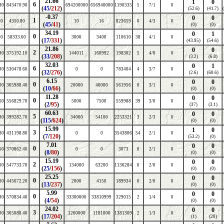
21.66
1
0
6
30
843470.90
694200000
656940000
1190335
5
7/1
0
(
45
/
212
)
(52.6)
(41.7)
-0.37
0
0
1
90
4350.80
10
16
823659
0
4/3
0
(
45
/
41
)
(0)
(0)
34.19
0
1
0
00
58333.60
3000
3400
110610
38
4/1
0
(
17
/
331
)
(43.95)
(54.6)
21.86
0
0
2
90
375192.10
144011
160992
198302
5
4/0
0
(
33
/
208
)
(3.2)
(6.8)
32.03
0
1
6
80
530478.60
0
0
783404
4
3/7
0
(
32
/
276
)
(2.6)
(60.6)
6.15
0
0
0
00
365988.40
20000
46000
561956
0
3/1
0
(
10
/
66
)
(0)
(0)
11.28
0
0
0
60
556829.70
5000
7500
559988
39
3/0
0
(
2
/
95
)
(37)
(3.1)
60.63
0
0
5
30
399282.70
34000
54100
2253321
3
2/3
0
(
115
/
624
)
(0)
(0)
15.99
1
0
3
80
431198.80
0
0
3543806
54
2/1
0
(
7
/
120
)
(53.2)
(0)
7.01
0
0
0
50
370862.40
0
0
3073
0
2/1
0
(
8
/
80
)
(0)
(0)
15.19
0
0
2
00
547733.70
134000
63200
1136284
0
2/0
0
(
25
/
156
)
(0)
(0)
25.25
0
0
0
00
445672.20
2000
4150
189934
0
2/0
0
(
13
/
237
)
(0)
(0)
5.99
0
0
0
90
570834.40
33300000
33810999
329015
2
1/4
0
(
4
/
54
)
(0)
(0)
24.02
0
0
3
00
365088.40
1260000
1181000
1381309
2
1/3
0
(
17
/
204
)
(1)
(20)