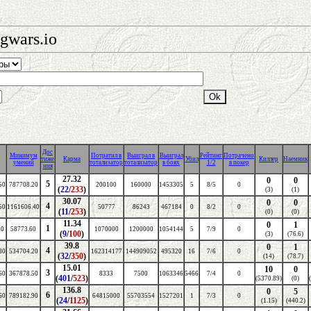
gwars.io
Дос
Минимум
Потратил в
Выиграл в
Выиграл
Рейтинг
Потрачено
тиже
Карма
Убил
Киллер
Наемник
умений
тотализатор
тотализатор
в боях
1/2
в покер
ния
27.32
0
0
5
50
787708.20
200100
160000
1453305
5
8/5
0
(
22
/
233
)
(3)
(1)
30.07
0
0
4
50
1161606.40
50777
86243
467184
0
8/2
0
(
11
/
253
)
(0)
(0)
11.34
0
1
1
60
58773.60
1070000
1200000
1054144
5
7/9
0
(
9
/
100
)
(3)
(76.6)
39.8
0
1
4
80
534704.20
162314177
144909052
495320
16
7/6
0
(
32
/
350
)
(14)
(78.7)
15.01
10
0
3
60
367878.50
8333
7500
1063346
5466
7/4
0
(
401
/
523
)
(5370.89)
(0)
136.8
0
5
6
60
789182.90
64815000
55703554
1527201
1
7/3
0
(
24
/
1125
)
(1.15)
(440.2)