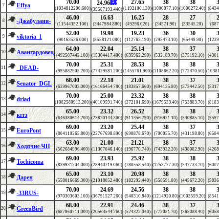
70.00
27.65
38
38
24.96
Effya
7
(1034812200.600)
(1192100.130)
(1000077.10)
(1000272.40)
(8434
(39587193.440)
46.00
16.63
16.25
28
27
-Джабулани-
8
(11544352.100)
(3447984.880)
(49296.020)
(34571.90)
(33545.20)
(687
52.00
19.98
19.23
36
30
viktoria_1
9
(90163536.000)
(8558121.080)
(112763.190)
(295473.10)
(65449.90)
(1239
64.00
22.04
25.14
38
37
Авангардовец
10
(492507442.100)
(15304417.400)
(635962.290)
(532189.70)
(375192.10)
(4301
70.00
25.31
28.53
38
38
_DEAD-
11
(995882905.200)
(77429581.200)
(1455761.900)
(1108662.20)
(772470.50)
(1038
68.00
22.18
21.01
38
37
Senator_DGL
12
(639967003.000)
(16166454.780)
(183857.660)
(694135.80)
(373442.50)
(5317
70.00
25.00
23.32
38
38
driad
13
(1082580913.200)
(40109591.740)
(372101.690)
(1679533.40)
(753883.70)
(8183
65.00
23.32
26.52
38
38
кггз
14
(646380614.200)
(23820144.300)
(911356.290)
(916921.10)
(540885.10)
(5597
69.00
23.20
25.44
38
37
EuroPont
15
(804110265.800)
(22767698.890)
(690878.670)
(700055.70)
(431198.80)
(6584
63.00
21.00
21.21
38
37
Ходячие ЧП
16
(562684996.400)
(11307046.140)
(196770.740)
(743932.20)
(438082.90)
(4268
69.00
23.93
25.92
38
38
Tochicoma
17
(839931204.000)
(28940719.060)
(780558.540)
(1253777.30)
(547733.70)
(6002
65.00
23.10
20.98
38
38
Дарен
18
(558016669.300)
(21918052.480)
(182292.440)
(558591.80)
(445672.20)
(5836
70.00
24.69
24.56
38
38
-33RUS-
19
(970303603.100)
(36791527.260)
(540310.840)
(1214920.80)
(1003559.20)
(8541
68.00
22.91
24.46
38
37
GreenBird
20
(687860211.000)
(20563544.260)
(524322.040)
(772081.70)
(365088.40)
(6058