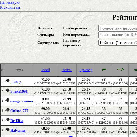
На главную
К скриптам
Рейтинг
Показать
Имя персонажа
Фильтры
Имя персонажа
Параметр
Сортировка
персонажа
№
Игрок
Боевой
Эконом.
Производ.
71.00
25.06
25.96
38
38
_Lessy_
1
(1359697656.600)
(47152928.850)
(787550.580)
(2928890.00)
(842198.00)
(8684
71.00
25.10
26.37
38
38
Snake1991
2
(1594279878.000)
(52458334.630)
(878208.490)
(1446679.80)
(1244712.00)
(1460
0.00
20.99
15.61
32
32
omega_demon
3
(52029120.700)
(11265753.910)
(40878.010)
(102509.00)
(100252.20)
(1013
69.00
24.01
24.15
38
38
Online_777
4
(955742190.600)
(29636327.640)
(475670.030)
(1868657.60)
(540864.40)
(7990
61.00
24.19
23.12
37
37
Dr Elisa
5
(382345222.000)
(31529344.330)
(347726.700)
(412102.20)
(384909.40)
(3678
68.00
25.08
27.76
38
38
Halvames
6
(1197193105.000)
(49489900.970)
(1221481.050)
(1010869.50)
(1011379.40)
(8845