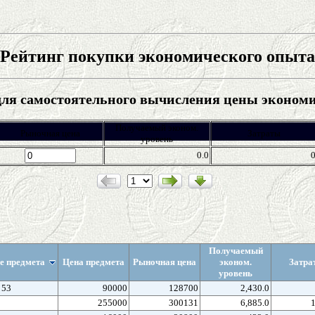
Рейтинг покупки экономического опыта
ля самостоятельного вычисления цены эконом
Получаемый эконом.
Рыночная цена
Затраты
уровень
0.0
Получаемый
е предмета
Цена предмета
Рыночная цена
эконом.
Затра
уровень
 53
90000
128700
2,430.0
255000
300131
6,885.0