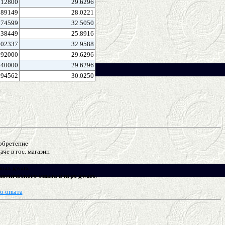
12800
29.6296
189149
28.0221
74599
32.5050
38449
25.8916
102337
32.9588
92000
29.6296
40000
29.6296
194562
30.0250
иобретение
че в гос. магазин
нах gwars.
номического опыта в игре gwars
.
го опыта