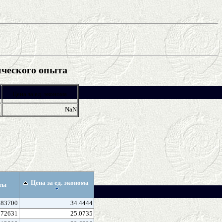
ического опыта
Цена за ед. эконома
0
NaN
Цена за ед. эконома
ты
83700
34.4444
172631
25.0735