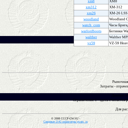
xm8
XM8
xm312
XM-312
xm26
XM-26 LSS
woodland
Woodland 
watch_com
Часы Брига
warlordboots
Ботинки Wa
walther
Walther MP
vz59
VZ-59 Heav
Рыночная 
Затраты - птраче
Данные об
Ограничение 1 - здесь считается р
Для рас
© 2008 CCCP-GW.SU -
Синдикат 2142 online-игры gwars .ru