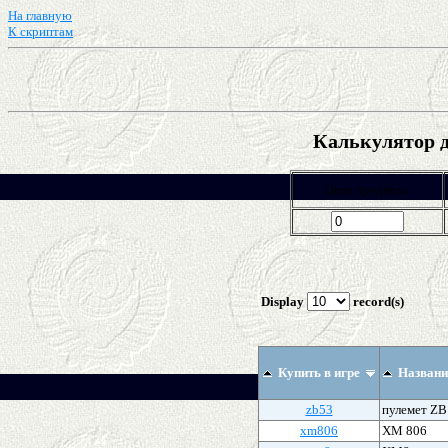
На главную
К скриптам
Калькулятор д
Цена предмета
Display
record(s)
Купить в игре
Названи
zb53
пулемет ZB
xm806
XM 806