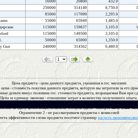
16000
20800
432.0
250000
314149
6,750.0
85000
117099
2,295.0
Camo
55000
65949
1,485.0
дирские
115000
159837
3,105.0
rlord
115000
149500
3,105.0
L
50000
65000
1,350.0
y Gun
240000
314562
6,480.0
Цена предмета - цена данного предмета, указанная в гос. магазине
цена - стоимость покупки данного предмета, которую вы затратили за его пр
нные деньги минус половина гос. стоимости предмета, возращаемая Вам при сда
Цена за единицу эконома - отношение затрат к количеству полученного опыта.
новляются 1 раз в час. Цены берутся по самой низкой цене на ресурсы в магази
ейтинг за сдачу целой вещи, полагаем, что цель сдачи - быстрое
получение эко
Ограничение 2 - не рассматриваем предметы с комиссией
чета эффективности слома предмета посетите страницу
расчета экономическо