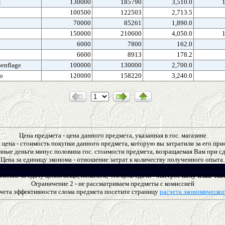
t
130000
185790
3,510.0
100500
122503
2,713.5
0
70000
85261
1,890.0
150000
210600
4,050.0
6000
7800
162.0
6600
8913
178.2
enflage
100000
130000
2,700.0
o
120000
158220
3,240.0
Цена предмета - цена данного предмета, указанная в гос. магазине
цена - стоимость покупки данного предмета, которую вы затратили за его пр
нные деньги минус половина гос. стоимости предмета, возращаемая Вам при сда
Цена за единицу эконома - отношение затрат к количеству полученного опыта.
новляются 1 раз в час. Цены берутся по самой низкой цене на ресурсы в магази
ейтинг за сдачу целой вещи, полагаем, что цель сдачи - быстрое
получение эко
Ограничение 2 - не рассматриваем предметы с комиссией
чета эффективности слома предмета посетите страницу
расчета экономическо