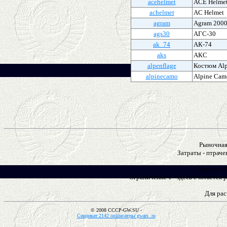
acehelmet
ACE Helme
achelmet
AC Helmet
agram
Agram 200
ags30
АГС-30
ak_74
АК-74
aks
АКС
alpenflage
Костюм Alp
alpinecamo
Alpine Cam
Рыночная 
Затраты - птраче
Данные об
Ограничение 1 - здесь считается р
Для рас
© 2008 CCCP-GW.SU -
Синдикат 2142 online-игры gwars .ru