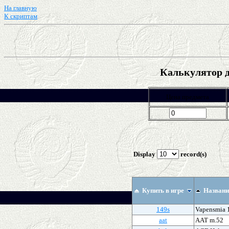
На главную
К скриптам
Калькулятор д
Цена предмета
Display
record(s)
Купить в игре
Названи
149s
Vapensmia 
aat
AAT m.52