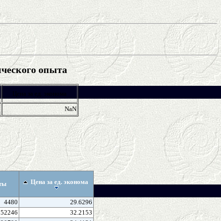
ического опыта
Цена за ед. эконома
0
NaN
Цена за ед. эконома
ты
4480
29.6296
252246
32.2153