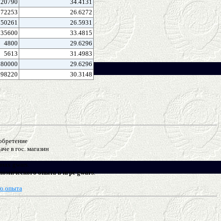
120790
34.4131
72253
26.6272
50261
26.5931
135600
33.4815
4800
29.6296
5613
31.4983
80000
29.6296
98220
30.3148
иобретение
че в гос. магазин
нах gwars.
номического опыта в игре gwars
.
го опыта