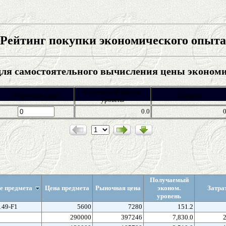
Рейтинг покупки экономического опыта
ля самостоятельного вычисления цены эконом
Получаемый эконом.
Рыночная цена
Затраты
уровень
0.0
Получаемый
е предмета
Цена предмета
Рыночная цена
эконом.
Затра
уровень
149-F1
5600
7280
151.2
290000
397246
7,830.0